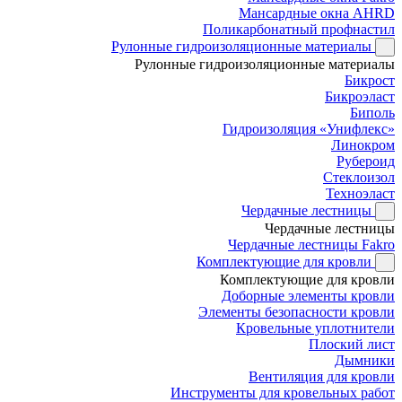
Мансардные окна AHRD
Поликарбонатный профнастил
Рулонные гидроизоляционные материалы
Рулонные гидроизоляционные материалы
Бикрост
Бикроэласт
Биполь
Гидроизоляция «Унифлекс»
Линокром
Рубероид
Стеклоизол
Техноэласт
Чердачные лестницы
Чердачные лестницы
Чердачные лестницы Fakro
Комплектующие для кровли
Комплектующие для кровли
Доборные элементы кровли
Элементы безопасности кровли
Кровельные уплотнители
Плоский лист
Дымники
Вентиляция для кровли
Инструменты для кровельных работ