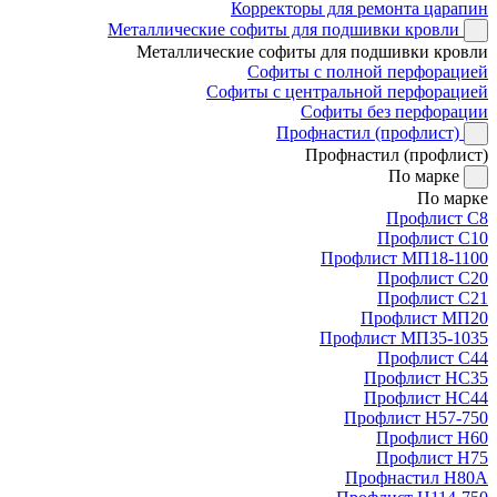
Корректоры для ремонта царапин
Металлические софиты для подшивки кровли
Металлические софиты для подшивки кровли
Софиты с полной перфорацией
Софиты с центральной перфорацией
Софиты без перфорации
Профнастил (профлист)
Профнастил (профлист)
По марке
По марке
Профлист С8
Профлист С10
Профлист МП18-1100
Профлист С20
Профлист С21
Профлист МП20
Профлист МП35-1035
Профлист С44
Профлист НС35
Профлист НС44
Профлист Н57-750
Профлист Н60
Профлист Н75
Профнастил Н80А