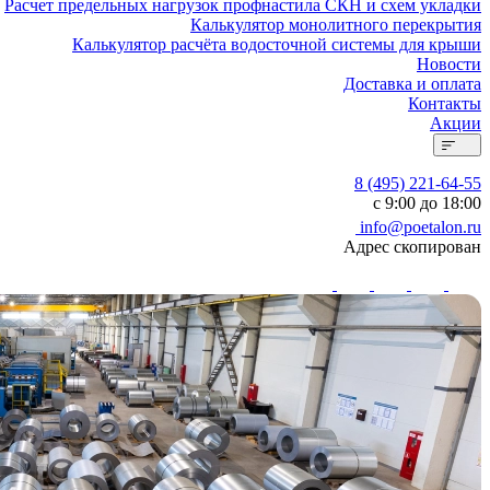
Расчет предельных нагрузок профнастила СКН и схем укладки
Калькулятор монолитного перекрытия
Калькулятор расчёта водосточной системы для крыши
Новости
Доставка и оплата
Контакты
Акции
8 (495) 221-64-55
с 9:00 до 18:00
info@poetalon.ru
Адрес скопирован