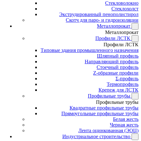
Стекловолокно
Стеклохолст
Экструдированный пенополистирол
Скотч для паро- и гидроизоляции
Металлопрокат
Металлопрокат
Профили ЛСТК
Профили ЛСТК
Типовые здания промышленного назначения
Шляпный профиль
Направляющий профиль
Стоечный профиль
Z-образные профили
Σ-профиль
Термопрофиль
Крепеж для ЛСТК
Профильные трубы
Профильные трубы
Квадратные профильные трубы
Прямоугольные профильные трубы
Белая жесть
Черная жесть
Лента оцинкованная (ЭОЦ)
Индустриальное строительство