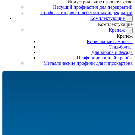
Индустриальное строительство
Несущий профнастил для перекрытий
Профнастил для сталебетонных перекрытий
Комплектующие
Комплектующие
Крепеж
Крепеж
Кровельные саморезы
Стад-болты
Для забора и фасада
Перфорированный крепёж
Металлические профили для гипсокартона