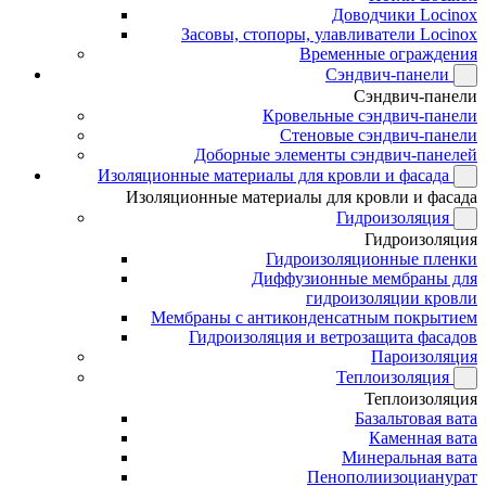
Доводчики Locinox
Засовы, стопоры, улавливатели Locinox
Временные ограждения
Сэндвич-панели
Сэндвич-панели
Кровельные сэндвич-панели
Стеновые сэндвич-панели
Доборные элементы сэндвич-панелей
Изоляционные материалы для кровли и фасада
Изоляционные материалы для кровли и фасада
Гидроизоляция
Гидроизоляция
Гидроизоляционные пленки
Диффузионные мембраны для
гидроизоляции кровли
Мембраны с антиконденсатным покрытием
Гидроизоляция и ветрозащита фасадов
Пароизоляция
Теплоизоляция
Теплоизоляция
Базальтовая вата
Каменная вата
Минеральная вата
Пенополиизоцианурат