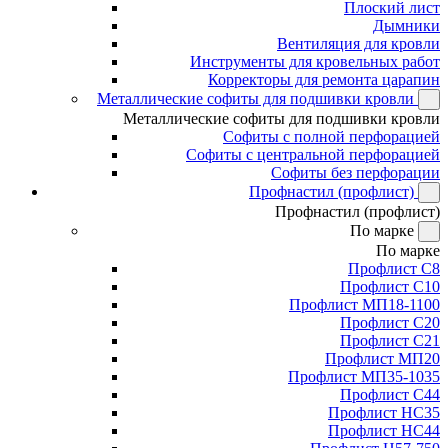
Плоский лист
Дымники
Вентиляция для кровли
Инструменты для кровельных работ
Корректоры для ремонта царапин
Металлические софиты для подшивки кровли
Металлические софиты для подшивки кровли
Софиты с полной перфорацией
Софиты с центральной перфорацией
Софиты без перфорации
Профнастил (профлист)
Профнастил (профлист)
По марке
По марке
Профлист С8
Профлист С10
Профлист МП18-1100
Профлист С20
Профлист С21
Профлист МП20
Профлист МП35-1035
Профлист С44
Профлист НС35
Профлист НС44