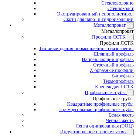
Стекловолокно
Стеклохолст
Экструдированный пенополистирол
Скотч для паро- и гидроизоляции
Металлопрокат
Металлопрокат
Профили ЛСТК
Профили ЛСТК
Типовые здания промышленного назначения
Шляпный профиль
Направляющий профиль
Стоечный профиль
Z-образные профили
Σ-профиль
Термопрофиль
Крепеж для ЛСТК
Профильные трубы
Профильные трубы
Квадратные профильные трубы
Прямоугольные профильные трубы
Белая жесть
Черная жесть
Лента оцинкованная (ЭОЦ)
Индустриальное строительство