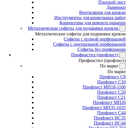
Плоский лист
Дымники
Вентиляция для кровли
Инструменты для кровельных работ
Корректоры для ремонта царапин
Металлические софиты для подшивки кровли
Металлические софиты для подшивки кровли
Софиты с полной перфорацией
Софиты с центральной перфорацией
Софиты без перфорации
Профнастил (профлист)
Профнастил (профлист)
По марке
По марке
Профлист С8
Профлист С10
Профлист МП18-1100
Профлист С20
Профлист С21
Профлист МП20
Профлист МП35-1035
Профлист С44
Профлист НС35
Профлист НС44