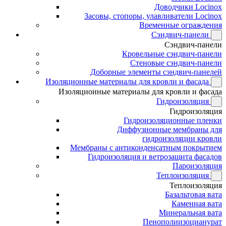
Доводчики Locinox
Засовы, стопоры, улавливатели Locinox
Временные ограждения
Сэндвич-панели
Сэндвич-панели
Кровельные сэндвич-панели
Стеновые сэндвич-панели
Доборные элементы сэндвич-панелей
Изоляционные материалы для кровли и фасада
Изоляционные материалы для кровли и фасада
Гидроизоляция
Гидроизоляция
Гидроизоляционные пленки
Диффузионные мембраны для
гидроизоляции кровли
Мембраны с антиконденсатным покрытием
Гидроизоляция и ветрозащита фасадов
Пароизоляция
Теплоизоляция
Теплоизоляция
Базальтовая вата
Каменная вата
Минеральная вата
Пенополиизоцианурат