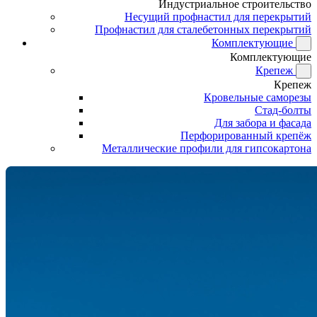
Индустриальное строительство
Несущий профнастил для перекрытий
Профнастил для сталебетонных перекрытий
Комплектующие
Комплектующие
Крепеж
Крепеж
Кровельные саморезы
Стад-болты
Для забора и фасада
Перфорированный крепёж
Металлические профили для гипсокартона