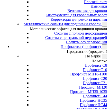
Плоский лист
Дымники
Вентиляция для кровли
Инструменты для кровельных работ
Корректоры для ремонта царапин
Металлические софиты для подшивки кровли
Металлические софиты для подшивки кровли
Софиты с полной перфорацией
Софиты с центральной перфорацией
Софиты без перфорации
Профнастил (профлист)
Профнастил (профлист)
По марке
По марке
Профлист С8
Профлист С10
Профлист МП18-1100
Профлист С20
Профлист С21
Профлист МП20
Профлист МП35-1035
Профлист С44
Профлист НС35
Профлист НС44