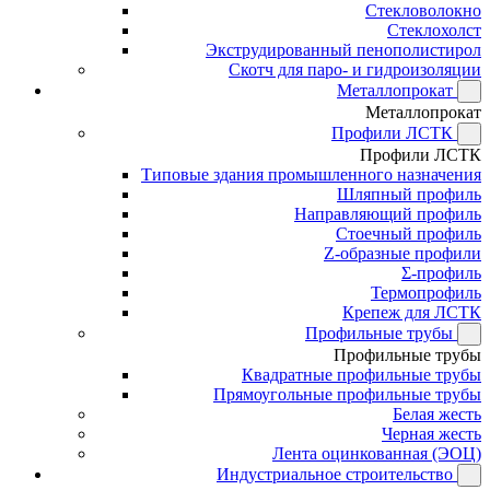
Стекловолокно
Стеклохолст
Экструдированный пенополистирол
Скотч для паро- и гидроизоляции
Металлопрокат
Металлопрокат
Профили ЛСТК
Профили ЛСТК
Типовые здания промышленного назначения
Шляпный профиль
Направляющий профиль
Стоечный профиль
Z-образные профили
Σ-профиль
Термопрофиль
Крепеж для ЛСТК
Профильные трубы
Профильные трубы
Квадратные профильные трубы
Прямоугольные профильные трубы
Белая жесть
Черная жесть
Лента оцинкованная (ЭОЦ)
Индустриальное строительство