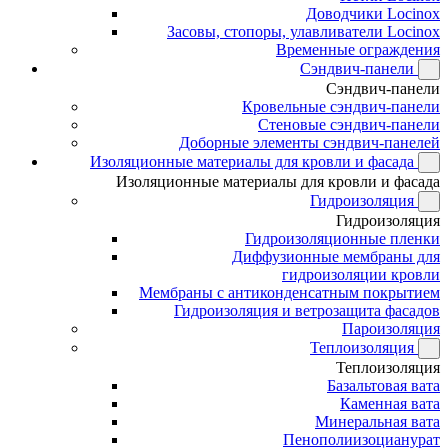
Доводчики Locinox
Засовы, стопоры, улавливатели Locinox
Временные ограждения
Сэндвич-панели
Сэндвич-панели
Кровельные сэндвич-панели
Стеновые сэндвич-панели
Доборные элементы сэндвич-панелей
Изоляционные материалы для кровли и фасада
Изоляционные материалы для кровли и фасада
Гидроизоляция
Гидроизоляция
Гидроизоляционные пленки
Диффузионные мембраны для
гидроизоляции кровли
Мембраны с антиконденсатным покрытием
Гидроизоляция и ветрозащита фасадов
Пароизоляция
Теплоизоляция
Теплоизоляция
Базальтовая вата
Каменная вата
Минеральная вата
Пенополиизоцианурат