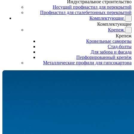
Индустриальное строительство
Несущий профнастил для перекрытий
Профнастил для сталебетонных перекрытий
Комплектующие
Комплектующие
Крепеж
Крепеж
Кровельные саморезы
Стад-болты
Для забора и фасада
Перфорированный крепёж
Металлические профили для гипсокартона