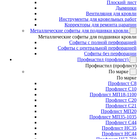
Плоский лист
Дымники
Вентиляция для кровли
Инструменты для кровельных работ
Корректоры для ремонта царапин
Металлические софиты для подшивки кровли
Металлические софиты для подшивки кровли
Софиты с полной перфорацией
Софиты с центральной перфорацией
Софиты без перфорации
Профнастил (профлист)
Профнастил (профлист)
По марке
По марке
Профлист С8
Профлист С10
Профлист МП18-1100
Профлист С20
Профлист С21
Профлист МП20
Профлист МП35-1035
Профлист С44
Профлист НС35
Профлист НС44