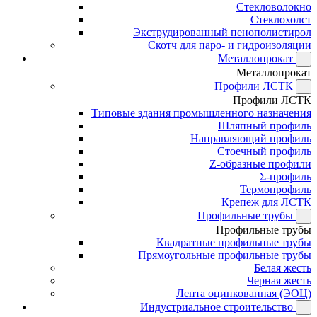
Стекловолокно
Стеклохолст
Экструдированный пенополистирол
Скотч для паро- и гидроизоляции
Металлопрокат
Металлопрокат
Профили ЛСТК
Профили ЛСТК
Типовые здания промышленного назначения
Шляпный профиль
Направляющий профиль
Стоечный профиль
Z-образные профили
Σ-профиль
Термопрофиль
Крепеж для ЛСТК
Профильные трубы
Профильные трубы
Квадратные профильные трубы
Прямоугольные профильные трубы
Белая жесть
Черная жесть
Лента оцинкованная (ЭОЦ)
Индустриальное строительство