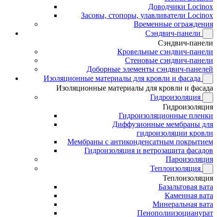
Доводчики Locinox
Засовы, стопоры, улавливатели Locinox
Временные ограждения
Сэндвич-панели
Сэндвич-панели
Кровельные сэндвич-панели
Стеновые сэндвич-панели
Доборные элементы сэндвич-панелей
Изоляционные материалы для кровли и фасада
Изоляционные материалы для кровли и фасада
Гидроизоляция
Гидроизоляция
Гидроизоляционные пленки
Диффузионные мембраны для
гидроизоляции кровли
Мембраны с антиконденсатным покрытием
Гидроизоляция и ветрозащита фасадов
Пароизоляция
Теплоизоляция
Теплоизоляция
Базальтовая вата
Каменная вата
Минеральная вата
Пенополиизоцианурат