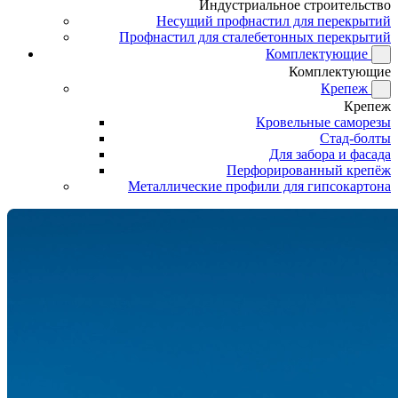
Индустриальное строительство
Несущий профнастил для перекрытий
Профнастил для сталебетонных перекрытий
Комплектующие
Комплектующие
Крепеж
Крепеж
Кровельные саморезы
Стад-болты
Для забора и фасада
Перфорированный крепёж
Металлические профили для гипсокартона