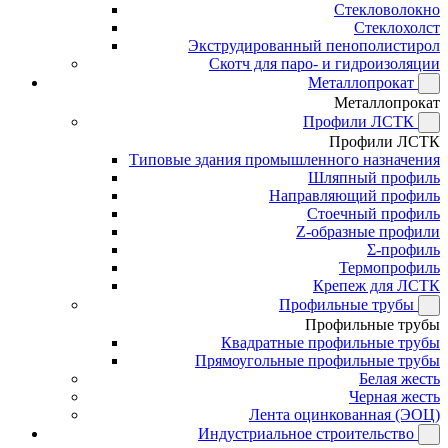
Стекловолокно
Стеклохолст
Экструдированный пенополистирол
Скотч для паро- и гидроизоляции
Металлопрокат
Металлопрокат
Профили ЛСТК
Профили ЛСТК
Типовые здания промышленного назначения
Шляпный профиль
Направляющий профиль
Стоечный профиль
Z-образные профили
Σ-профиль
Термопрофиль
Крепеж для ЛСТК
Профильные трубы
Профильные трубы
Квадратные профильные трубы
Прямоугольные профильные трубы
Белая жесть
Черная жесть
Лента оцинкованная (ЭОЦ)
Индустриальное строительство