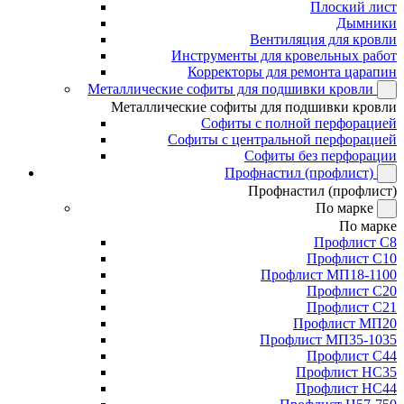
Плоский лист
Дымники
Вентиляция для кровли
Инструменты для кровельных работ
Корректоры для ремонта царапин
Металлические софиты для подшивки кровли
Металлические софиты для подшивки кровли
Софиты с полной перфорацией
Софиты с центральной перфорацией
Софиты без перфорации
Профнастил (профлист)
Профнастил (профлист)
По марке
По марке
Профлист С8
Профлист С10
Профлист МП18-1100
Профлист С20
Профлист С21
Профлист МП20
Профлист МП35-1035
Профлист С44
Профлист НС35
Профлист НС44