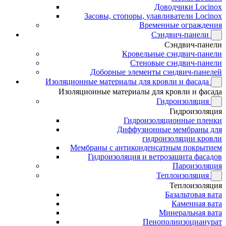
Доводчики Locinox
Засовы, стопоры, улавливатели Locinox
Временные ограждения
Сэндвич-панели
Сэндвич-панели
Кровельные сэндвич-панели
Стеновые сэндвич-панели
Доборные элементы сэндвич-панелей
Изоляционные материалы для кровли и фасада
Изоляционные материалы для кровли и фасада
Гидроизоляция
Гидроизоляция
Гидроизоляционные пленки
Диффузионные мембраны для
гидроизоляции кровли
Мембраны с антиконденсатным покрытием
Гидроизоляция и ветрозащита фасадов
Пароизоляция
Теплоизоляция
Теплоизоляция
Базальтовая вата
Каменная вата
Минеральная вата
Пенополиизоцианурат