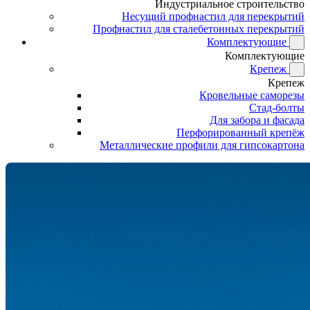
Индустриальное строительство
Несущий профнастил для перекрытий
Профнастил для сталебетонных перекрытий
Комплектующие
Комплектующие
Крепеж
Крепеж
Кровельные саморезы
Стад-болты
Для забора и фасада
Перфорированный крепёж
Металлические профили для гипсокартона