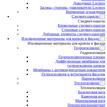
Доводчики Locinox
Засовы, стопоры, улавливатели Locinox
Временные ограждения
Сэндвич-панели
Сэндвич-панели
Кровельные сэндвич-панели
Стеновые сэндвич-панели
Доборные элементы сэндвич-панелей
Изоляционные материалы для кровли и фасада
Изоляционные материалы для кровли и фасада
Гидроизоляция
Гидроизоляция
Гидроизоляционные пленки
Диффузионные мембраны для
гидроизоляции кровли
Мембраны с антиконденсатным покрытием
Гидроизоляция и ветрозащита фасадов
Пароизоляция
Теплоизоляция
Теплоизоляция
Базальтовая вата
Каменная вата
Минеральная вата
Пенополиизоцианурат