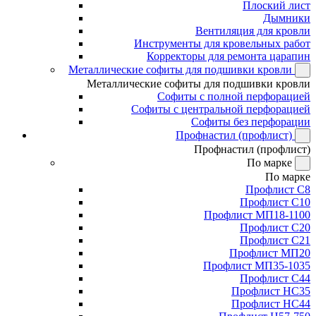
Плоский лист
Дымники
Вентиляция для кровли
Инструменты для кровельных работ
Корректоры для ремонта царапин
Металлические софиты для подшивки кровли
Металлические софиты для подшивки кровли
Софиты с полной перфорацией
Софиты с центральной перфорацией
Софиты без перфорации
Профнастил (профлист)
Профнастил (профлист)
По марке
По марке
Профлист С8
Профлист С10
Профлист МП18-1100
Профлист С20
Профлист С21
Профлист МП20
Профлист МП35-1035
Профлист С44
Профлист НС35
Профлист НС44