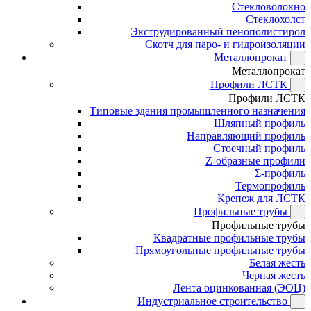
Стекловолокно
Стеклохолст
Экструдированный пенополистирол
Скотч для паро- и гидроизоляции
Металлопрокат
Металлопрокат
Профили ЛСТК
Профили ЛСТК
Типовые здания промышленного назначения
Шляпный профиль
Направляющий профиль
Стоечный профиль
Z-образные профили
Σ-профиль
Термопрофиль
Крепеж для ЛСТК
Профильные трубы
Профильные трубы
Квадратные профильные трубы
Прямоугольные профильные трубы
Белая жесть
Черная жесть
Лента оцинкованная (ЭОЦ)
Индустриальное строительство