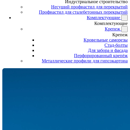
Индустриальное строительство
Несущий профнастил для перекрытий
Профнастил для сталебетонных перекрытий
Комплектующие
Комплектующие
Крепеж
Крепеж
Кровельные саморезы
Стад-болты
Для забора и фасада
Перфорированный крепёж
Металлические профили для гипсокартона