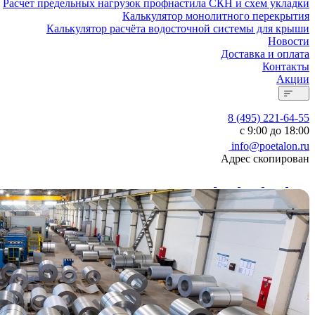
Расчет предельных нагрузок профнастила СКН и схем укладки
Калькулятор монолитного перекрытия
Калькулятор расчёта водосточной системы для крыши
Новости
Доставка и оплата
Контакты
Акции
8 (495) 221-64-55
с 9:00 до 18:00
info@poetalon.ru
Адрес скопирован