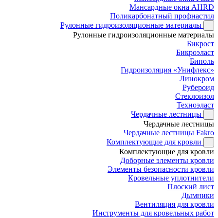
Мансардные окна AHRD
Поликарбонатный профнастил
Рулонные гидроизоляционные материалы
Рулонные гидроизоляционные материалы
Бикрост
Бикроэласт
Биполь
Гидроизоляция «Унифлекс»
Линокром
Рубероид
Стеклоизол
Техноэласт
Чердачные лестницы
Чердачные лестницы
Чердачные лестницы Fakro
Комплектующие для кровли
Комплектующие для кровли
Доборные элементы кровли
Элементы безопасности кровли
Кровельные уплотнители
Плоский лист
Дымники
Вентиляция для кровли
Инструменты для кровельных работ