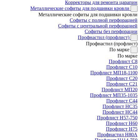
Корректоры для ремонта царапин
Металлические софиты для подшивки кровли
Металлические софиты для подшивки кровли
Софиты с полной перфорацией
Софиты с центральной перфорацией
Софиты без перфорации
Профнастил (профлист)
Профнастил (профлист)
По марке
По марке
Профлист С8
Профлист С10
Профлист МП18-1100
Профлист С20
Профлист С21
Профлист МП20
Профлист МП35-1035
Профлист С44
Профлист НС35
Профлист НС44
Профлист Н57-750
Профлист Н60
Профлист Н75
Профнастил Н80А