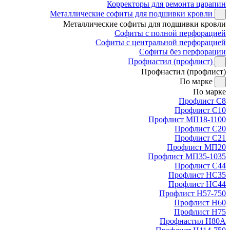
Корректоры для ремонта царапин
Металлические софиты для подшивки кровли
Металлические софиты для подшивки кровли
Софиты с полной перфорацией
Софиты с центральной перфорацией
Софиты без перфорации
Профнастил (профлист)
Профнастил (профлист)
По марке
По марке
Профлист С8
Профлист С10
Профлист МП18-1100
Профлист С20
Профлист С21
Профлист МП20
Профлист МП35-1035
Профлист С44
Профлист НС35
Профлист НС44
Профлист Н57-750
Профлист Н60
Профлист Н75
Профнастил Н80А