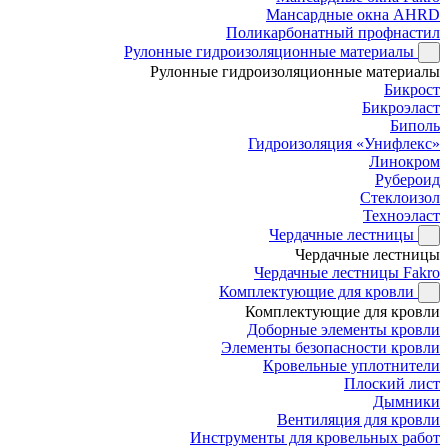
Мансардные окна AHRD
Поликарбонатный профнастил
Рулонные гидроизоляционные материалы
Рулонные гидроизоляционные материалы
Бикрост
Бикроэласт
Биполь
Гидроизоляция «Унифлекс»
Линокром
Рубероид
Стеклоизол
Техноэласт
Чердачные лестницы
Чердачные лестницы
Чердачные лестницы Fakro
Комплектующие для кровли
Комплектующие для кровли
Доборные элементы кровли
Элементы безопасности кровли
Кровельные уплотнители
Плоский лист
Дымники
Вентиляция для кровли
Инструменты для кровельных работ