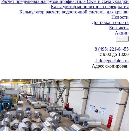
Расчет предельных нагрузок профнастила СКН и схем укладки
Калькулятор монолитного перекрытия
Калькулятор расчёта водосточной системы для крыши
Новости
Доставка и оплата
Контакты
Акции
8 (495) 221-64-55
с 9:00 до 18:00
info@poetalon.ru
Адрес скопирован