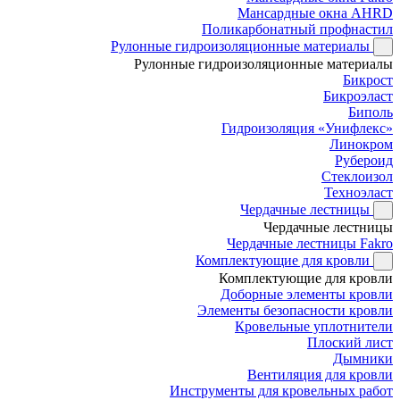
Мансардные окна AHRD
Поликарбонатный профнастил
Рулонные гидроизоляционные материалы
Рулонные гидроизоляционные материалы
Бикрост
Бикроэласт
Биполь
Гидроизоляция «Унифлекс»
Линокром
Рубероид
Стеклоизол
Техноэласт
Чердачные лестницы
Чердачные лестницы
Чердачные лестницы Fakro
Комплектующие для кровли
Комплектующие для кровли
Доборные элементы кровли
Элементы безопасности кровли
Кровельные уплотнители
Плоский лист
Дымники
Вентиляция для кровли
Инструменты для кровельных работ