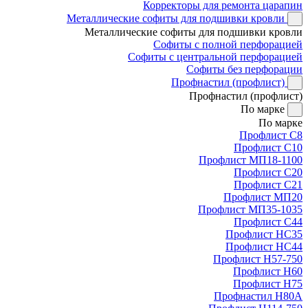
Корректоры для ремонта царапин
Металлические софиты для подшивки кровли
Металлические софиты для подшивки кровли
Софиты с полной перфорацией
Софиты с центральной перфорацией
Софиты без перфорации
Профнастил (профлист)
Профнастил (профлист)
По марке
По марке
Профлист С8
Профлист С10
Профлист МП18-1100
Профлист С20
Профлист С21
Профлист МП20
Профлист МП35-1035
Профлист С44
Профлист НС35
Профлист НС44
Профлист Н57-750
Профлист Н60
Профлист Н75
Профнастил Н80А