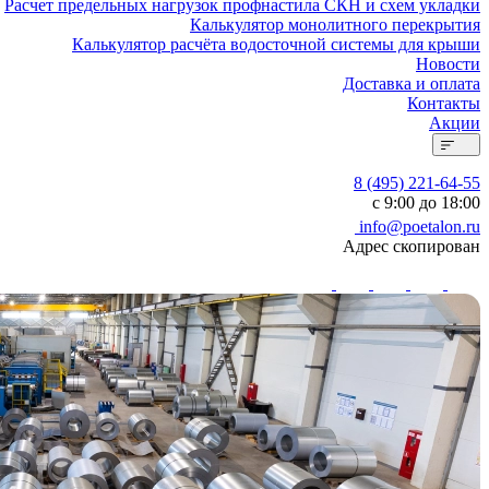
Расчет предельных нагрузок профнастила СКН и схем укладки
Калькулятор монолитного перекрытия
Калькулятор расчёта водосточной системы для крыши
Новости
Доставка и оплата
Контакты
Акции
8 (495) 221-64-55
с 9:00 до 18:00
info@poetalon.ru
Адрес скопирован