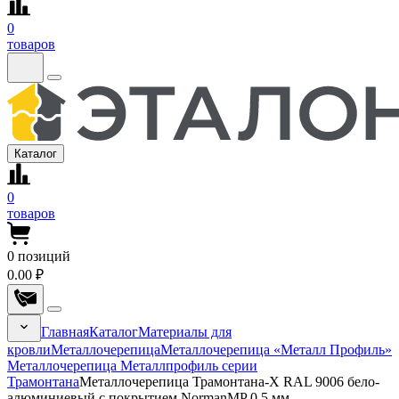
0
товаров
Каталог
0
товаров
0
позиций
0.00 ₽
Главная
Каталог
Материалы для
кровли
Металлочерепица
Металлочерепица «Металл Профиль»
Металлочерепица Металлпрофиль серии
Трамонтана
Металлочерепица Трамонтана-X RAL 9006 бело-
алюминиевый с покрытием NormanMP 0.5 мм