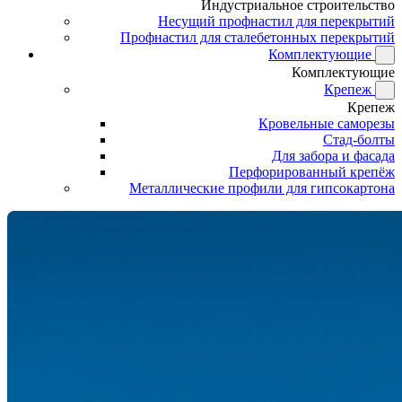
Индустриальное строительство
Несущий профнастил для перекрытий
Профнастил для сталебетонных перекрытий
Комплектующие
Комплектующие
Крепеж
Крепеж
Кровельные саморезы
Стад-болты
Для забора и фасада
Перфорированный крепёж
Металлические профили для гипсокартона