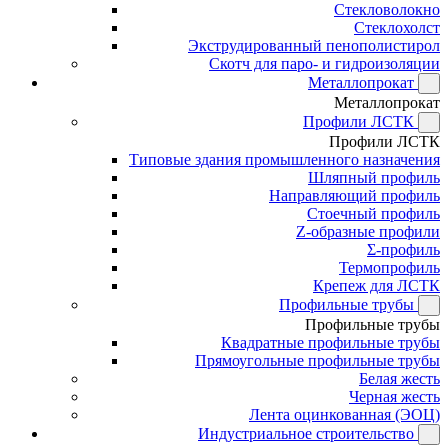
Стекловолокно
Стеклохолст
Экструдированный пенополистирол
Скотч для паро- и гидроизоляции
Металлопрокат
Металлопрокат
Профили ЛСТК
Профили ЛСТК
Типовые здания промышленного назначения
Шляпный профиль
Направляющий профиль
Стоечный профиль
Z-образные профили
Σ-профиль
Термопрофиль
Крепеж для ЛСТК
Профильные трубы
Профильные трубы
Квадратные профильные трубы
Прямоугольные профильные трубы
Белая жесть
Черная жесть
Лента оцинкованная (ЭОЦ)
Индустриальное строительство