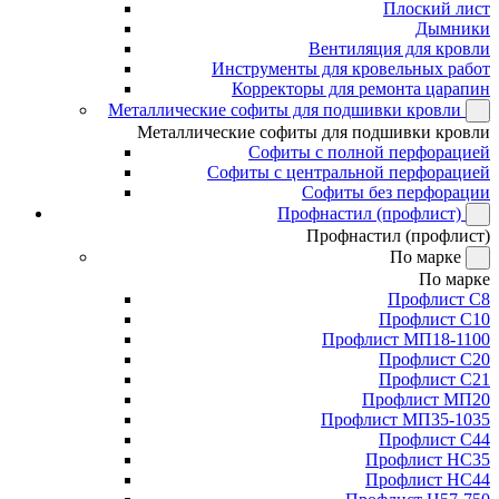
Плоский лист
Дымники
Вентиляция для кровли
Инструменты для кровельных работ
Корректоры для ремонта царапин
Металлические софиты для подшивки кровли
Металлические софиты для подшивки кровли
Софиты с полной перфорацией
Софиты с центральной перфорацией
Софиты без перфорации
Профнастил (профлист)
Профнастил (профлист)
По марке
По марке
Профлист С8
Профлист С10
Профлист МП18-1100
Профлист С20
Профлист С21
Профлист МП20
Профлист МП35-1035
Профлист С44
Профлист НС35
Профлист НС44