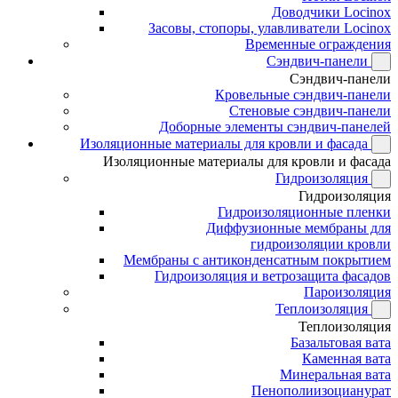
Доводчики Locinox
Засовы, стопоры, улавливатели Locinox
Временные ограждения
Сэндвич-панели
Сэндвич-панели
Кровельные сэндвич-панели
Стеновые сэндвич-панели
Доборные элементы сэндвич-панелей
Изоляционные материалы для кровли и фасада
Изоляционные материалы для кровли и фасада
Гидроизоляция
Гидроизоляция
Гидроизоляционные пленки
Диффузионные мембраны для
гидроизоляции кровли
Мембраны с антиконденсатным покрытием
Гидроизоляция и ветрозащита фасадов
Пароизоляция
Теплоизоляция
Теплоизоляция
Базальтовая вата
Каменная вата
Минеральная вата
Пенополиизоцианурат