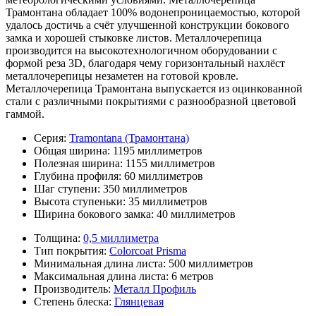
Трамонтана обладает 100% водонепроницаемостью, которой
удалось достичь а счёт улучшенной конструкции бокового
замка и хорошей стыковке листов. Металлочерепица
производится на высокотехнологичном оборудовании с
формой реза 3D, благодаря чему горизонтальный нахлёст
металлочерепицы незаметен на готовой кровле.
Металлочерепица Трамонтана выпускается из оцинкованной
стали с различными покрытиями с разнообразной цветовой
гаммой.
Серия:
Tramontana (Трамонтана)
Общая ширина:
1195 миллиметров
Полезная ширина:
1155 миллиметров
Глубина профиля:
60 миллиметров
Шаг ступени:
350 миллиметров
Высота ступеньки:
35 миллиметров
Ширина бокового замка:
40 миллиметров
Толщина:
0,5 миллиметра
Тип покрытия:
Colorcoat Prisma
Минимальная длина листа:
500 миллиметров
Максимальная длина листа:
6 метров
Производитель:
Металл Профиль
Степень блеска:
Глянцевая