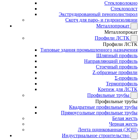
Стекловолокно
Стеклохолст
Экструдированный пенополистирол
Скотч для паро- и гидроизоляции
Металлопрокат
Металлопрокат
Профили ЛСТК
Профили ЛСТК
Типовые здания промышленного назначения
Шляпный профиль
Направляющий профиль
Стоечный профиль
Z-образные профили
Σ-профиль
Термопрофиль
Крепеж для ЛСТК
Профильные трубы
Профильные трубы
Квадратные профильные трубы
Прямоугольные профильные трубы
Белая жесть
Черная жесть
Лента оцинкованная (ЭОЦ)
Индустриальное строительство