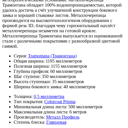
Трамонтана обладает 100% водонепроницаемостью, которой
удалось достичь а счёт улучшенной конструкции бокового
замка и хорошей стыковке листов. Металлочерепица
производится на высокотехнологичном оборудовании с
формой реза 3D, благодаря чему горизонтальный нахлёст
металлочерепицы незаметен на готовой кровле.
Металлочерепица Трамонтана выпускается из оцинкованной
стали с различными покрытиями с разнообразной цветовой
гаммой.
Серия:
Tramontana (Трамонтана)
Общая ширина:
1195 миллиметров
Полезная ширина:
1155 миллиметров
Глубина профиля:
60 миллиметров
Шаг ступени:
350 миллиметров
Высота ступеньки:
35 миллиметров
Ширина бокового замка:
40 миллиметров
Толщина:
0,5 миллиметра
Тип покрытия:
Colorcoat Prisma
Минимальная длина листа:
500 миллиметров
Максимальная длина листа:
6 метров
Производитель:
Металл Профиль
Степень блеска:
Глянцевая