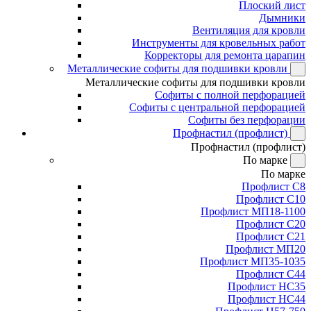
Плоский лист
Дымники
Вентиляция для кровли
Инструменты для кровельных работ
Корректоры для ремонта царапин
Металлические софиты для подшивки кровли
Металлические софиты для подшивки кровли
Софиты с полной перфорацией
Софиты с центральной перфорацией
Софиты без перфорации
Профнастил (профлист)
Профнастил (профлист)
По марке
По марке
Профлист С8
Профлист С10
Профлист МП18-1100
Профлист С20
Профлист С21
Профлист МП20
Профлист МП35-1035
Профлист С44
Профлист НС35
Профлист НС44