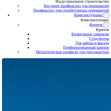
Индустриальное строительство
Несущий профнастил для перекрытий
Профнастил для сталебетонных перекрытий
Комплектующие
Комплектующие
Крепеж
Крепеж
Кровельные саморезы
Стад-болты
Для забора и фасада
Перфорированный крепёж
Металлические профили для гипсокартона