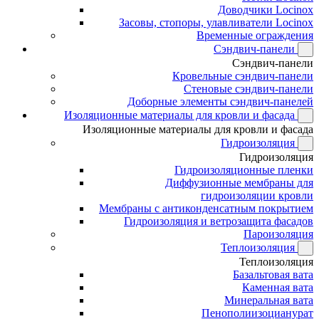
Доводчики Locinox
Засовы, стопоры, улавливатели Locinox
Временные ограждения
Сэндвич-панели
Сэндвич-панели
Кровельные сэндвич-панели
Стеновые сэндвич-панели
Доборные элементы сэндвич-панелей
Изоляционные материалы для кровли и фасада
Изоляционные материалы для кровли и фасада
Гидроизоляция
Гидроизоляция
Гидроизоляционные пленки
Диффузионные мембраны для
гидроизоляции кровли
Мембраны с антиконденсатным покрытием
Гидроизоляция и ветрозащита фасадов
Пароизоляция
Теплоизоляция
Теплоизоляция
Базальтовая вата
Каменная вата
Минеральная вата
Пенополиизоцианурат