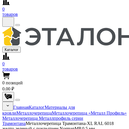
0
товаров
Каталог
0
товаров
0
позиций
0.00 ₽
Главная
Каталог
Материалы для
кровли
Металлочерепица
Металлочерепица «Металл Профиль»
Металлочерепица Металлпрофиль серии
Трамонтана
Металлочерепица Трамонтана-XL RAL 6018
желто-зеленый с покрытием NormanMP 0.5 мм