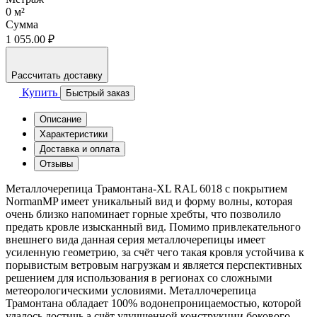
0
м²
Сумма
1 055.00 ₽
Рассчитать доставку
Купить
Быстрый заказ
Описание
Характеристики
Доставка и оплата
Отзывы
Металлочерепица Трамонтана-XL RAL 6018 с покрытием
NormanMP имеет уникальный вид и форму волны, которая
очень близко напоминает горные хребты, что позволило
предать кровле изысканный вид. Помимо привлекательного
внешнего вида данная серия металлочерепицы имеет
усиленную геометрию, за счёт чего такая кровля устойчива к
порывистым ветровым нагрузкам и является перспективных
решением для использования в регионах со сложными
метеорологическими условиями. Металлочерепица
Трамонтана обладает 100% водонепроницаемостью, которой
удалось достичь а счёт улучшенной конструкции бокового