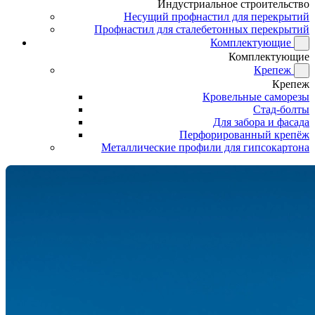
Индустриальное строительство
Несущий профнастил для перекрытий
Профнастил для сталебетонных перекрытий
Комплектующие
Комплектующие
Крепеж
Крепеж
Кровельные саморезы
Стад-болты
Для забора и фасада
Перфорированный крепёж
Металлические профили для гипсокартона