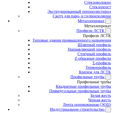
Стекловолокно
Стеклохолст
Экструдированный пенополистирол
Скотч для паро- и гидроизоляции
Металлопрокат
Металлопрокат
Профили ЛСТК
Профили ЛСТК
Типовые здания промышленного назначения
Шляпный профиль
Направляющий профиль
Стоечный профиль
Z-образные профили
Σ-профиль
Термопрофиль
Крепеж для ЛСТК
Профильные трубы
Профильные трубы
Квадратные профильные трубы
Прямоугольные профильные трубы
Белая жесть
Черная жесть
Лента оцинкованная (ЭОЦ)
Индустриальное строительство