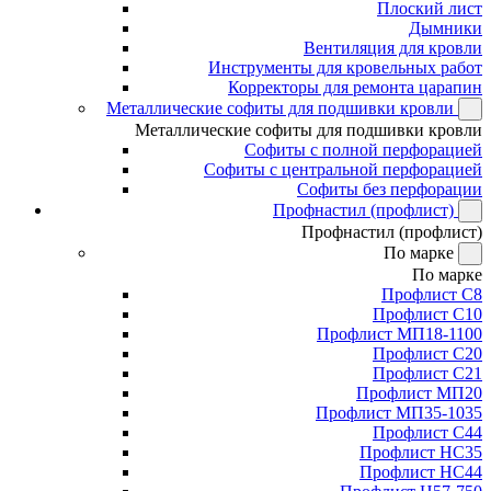
Плоский лист
Дымники
Вентиляция для кровли
Инструменты для кровельных работ
Корректоры для ремонта царапин
Металлические софиты для подшивки кровли
Металлические софиты для подшивки кровли
Софиты с полной перфорацией
Софиты с центральной перфорацией
Софиты без перфорации
Профнастил (профлист)
Профнастил (профлист)
По марке
По марке
Профлист С8
Профлист С10
Профлист МП18-1100
Профлист С20
Профлист С21
Профлист МП20
Профлист МП35-1035
Профлист С44
Профлист НС35
Профлист НС44