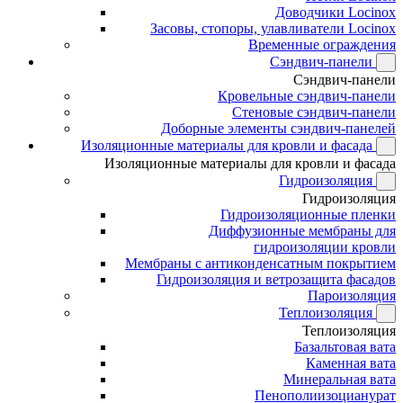
Доводчики Locinox
Засовы, стопоры, улавливатели Locinox
Временные ограждения
Сэндвич-панели
Сэндвич-панели
Кровельные сэндвич-панели
Стеновые сэндвич-панели
Доборные элементы сэндвич-панелей
Изоляционные материалы для кровли и фасада
Изоляционные материалы для кровли и фасада
Гидроизоляция
Гидроизоляция
Гидроизоляционные пленки
Диффузионные мембраны для
гидроизоляции кровли
Мембраны с антиконденсатным покрытием
Гидроизоляция и ветрозащита фасадов
Пароизоляция
Теплоизоляция
Теплоизоляция
Базальтовая вата
Каменная вата
Минеральная вата
Пенополиизоцианурат