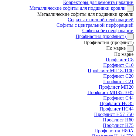
Корректоры для ремонта царапин
Металлические софиты для подшивки кровли
Металлические софиты для подшивки кровли
Софиты с полной перфорацией
Софиты с центральной перфорацией
Софиты без перфорации
Профнастил (профлист)
Профнастил (профлист)
По марке
По марке
Профлист С8
Профлист С10
Профлист МП18-1100
Профлист С20
Профлист С21
Профлист МП20
Профлист МП35-1035
Профлист С44
Профлист НС35
Профлист НС44
Профлист Н57-750
Профлист Н60
Профлист Н75
Профнастил Н80А