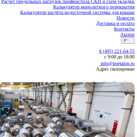
Расчет предельных нагрузок профнастила СКН и схем укладки
Калькулятор монолитного перекрытия
Калькулятор расчёта водосточной системы для крыши
Новости
Доставка и оплата
Контакты
Акции
8 (495) 221-64-55
с 9:00 до 18:00
info@poetalon.ru
Адрес скопирован