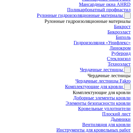
Мансардные окна AHRD
Поликарбонатный профнастил
Рулонные гидроизоляционные материалы
Рулонные гидроизоляционные материалы
Бикрост
Бикроэласт
Биполь
Гидроизоляция «Унифлекс»
Линокром
Рубероид
Стеклоизол
Техноэласт
Чердачные лестницы
Чердачные лестницы
Чердачные лестницы Fakro
Комплектующие для кровли
Комплектующие для кровли
Доборные элементы кровли
Элементы безопасности кровли
Кровельные уплотнители
Плоский лист
Дымники
Вентиляция для кровли
Инструменты для кровельных работ