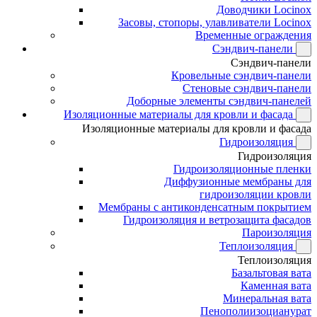
Доводчики Locinox
Засовы, стопоры, улавливатели Locinox
Временные ограждения
Сэндвич-панели
Сэндвич-панели
Кровельные сэндвич-панели
Стеновые сэндвич-панели
Доборные элементы сэндвич-панелей
Изоляционные материалы для кровли и фасада
Изоляционные материалы для кровли и фасада
Гидроизоляция
Гидроизоляция
Гидроизоляционные пленки
Диффузионные мембраны для
гидроизоляции кровли
Мембраны с антиконденсатным покрытием
Гидроизоляция и ветрозащита фасадов
Пароизоляция
Теплоизоляция
Теплоизоляция
Базальтовая вата
Каменная вата
Минеральная вата
Пенополиизоцианурат