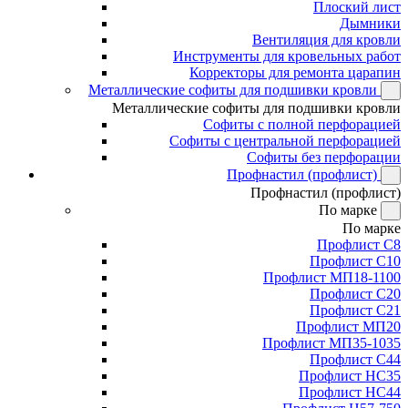
Плоский лист
Дымники
Вентиляция для кровли
Инструменты для кровельных работ
Корректоры для ремонта царапин
Металлические софиты для подшивки кровли
Металлические софиты для подшивки кровли
Софиты с полной перфорацией
Софиты с центральной перфорацией
Софиты без перфорации
Профнастил (профлист)
Профнастил (профлист)
По марке
По марке
Профлист С8
Профлист С10
Профлист МП18-1100
Профлист С20
Профлист С21
Профлист МП20
Профлист МП35-1035
Профлист С44
Профлист НС35
Профлист НС44