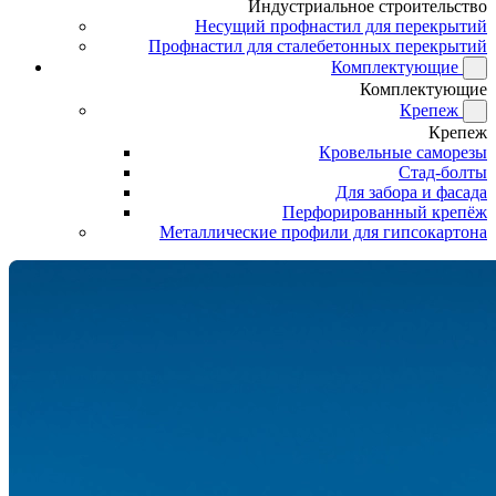
Индустриальное строительство
Несущий профнастил для перекрытий
Профнастил для сталебетонных перекрытий
Комплектующие
Комплектующие
Крепеж
Крепеж
Кровельные саморезы
Стад-болты
Для забора и фасада
Перфорированный крепёж
Металлические профили для гипсокартона