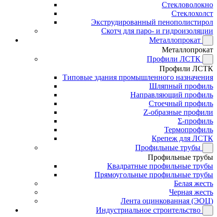
Стекловолокно
Стеклохолст
Экструдированный пенополистирол
Скотч для паро- и гидроизоляции
Металлопрокат
Металлопрокат
Профили ЛСТК
Профили ЛСТК
Типовые здания промышленного назначения
Шляпный профиль
Направляющий профиль
Стоечный профиль
Z-образные профили
Σ-профиль
Термопрофиль
Крепеж для ЛСТК
Профильные трубы
Профильные трубы
Квадратные профильные трубы
Прямоугольные профильные трубы
Белая жесть
Черная жесть
Лента оцинкованная (ЭОЦ)
Индустриальное строительство