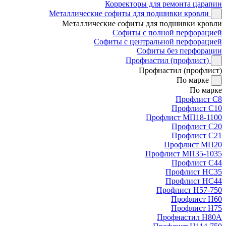
Корректоры для ремонта царапин
Металлические софиты для подшивки кровли
Металлические софиты для подшивки кровли
Софиты с полной перфорацией
Софиты с центральной перфорацией
Софиты без перфорации
Профнастил (профлист)
Профнастил (профлист)
По марке
По марке
Профлист С8
Профлист С10
Профлист МП18-1100
Профлист С20
Профлист С21
Профлист МП20
Профлист МП35-1035
Профлист С44
Профлист НС35
Профлист НС44
Профлист Н57-750
Профлист Н60
Профлист Н75
Профнастил Н80А