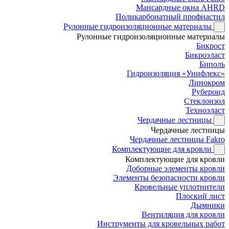
Мансардные окна AHRD
Поликарбонатный профнастил
Рулонные гидроизоляционные материалы
Рулонные гидроизоляционные материалы
Бикрост
Бикроэласт
Биполь
Гидроизоляция «Унифлекс»
Линокром
Рубероид
Стеклоизол
Техноэласт
Чердачные лестницы
Чердачные лестницы
Чердачные лестницы Fakro
Комплектующие для кровли
Комплектующие для кровли
Доборные элементы кровли
Элементы безопасности кровли
Кровельные уплотнители
Плоский лист
Дымники
Вентиляция для кровли
Инструменты для кровельных работ