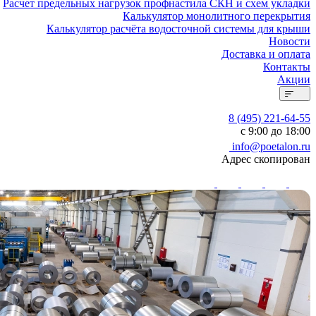
Расчет предельных нагрузок профнастила СКН и схем укладки
Калькулятор монолитного перекрытия
Калькулятор расчёта водосточной системы для крыши
Новости
Доставка и оплата
Контакты
Акции
8 (495) 221-64-55
с 9:00 до 18:00
info@poetalon.ru
Адрес скопирован