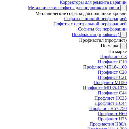
Корректоры для ремонта царапин
Металлические софиты для подшивки кровли
Металлические софиты для подшивки кровли
Софиты с полной перфорацией
Софиты с центральной перфорацией
Софиты без перфорации
Профнастил (профлист)
Профнастил (профлист)
По марке
По марке
Профлист С8
Профлист С10
Профлист МП18-1100
Профлист С20
Профлист С21
Профлист МП20
Профлист МП35-1035
Профлист С44
Профлист НС35
Профлист НС44
Профлист Н57-750
Профлист Н60
Профлист Н75
Профнастил Н80А