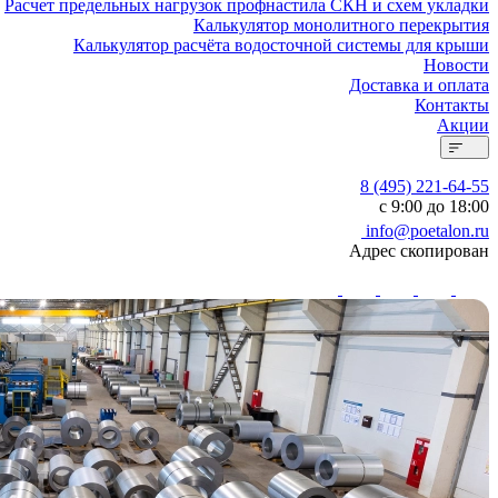
Расчет предельных нагрузок профнастила СКН и схем укладки
Калькулятор монолитного перекрытия
Калькулятор расчёта водосточной системы для крыши
Новости
Доставка и оплата
Контакты
Акции
8 (495) 221-64-55
с 9:00 до 18:00
info@poetalon.ru
Адрес скопирован