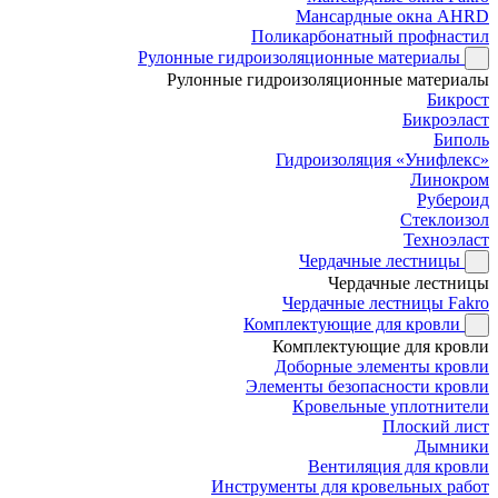
Мансардные окна AHRD
Поликарбонатный профнастил
Рулонные гидроизоляционные материалы
Рулонные гидроизоляционные материалы
Бикрост
Бикроэласт
Биполь
Гидроизоляция «Унифлекс»
Линокром
Рубероид
Стеклоизол
Техноэласт
Чердачные лестницы
Чердачные лестницы
Чердачные лестницы Fakro
Комплектующие для кровли
Комплектующие для кровли
Доборные элементы кровли
Элементы безопасности кровли
Кровельные уплотнители
Плоский лист
Дымники
Вентиляция для кровли
Инструменты для кровельных работ