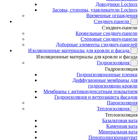
Доводчики Locinox
Засовы, стопоры, улавливатели Locinox
Временные ограждения
Сэндвич-панели
Сэндвич-панели
Кровельные сэндвич-панели
Стеновые сэндвич-панели
Доборные элементы сэндвич-панелей
Изоляционные материалы для кровли и фасада
Изоляционные материалы для кровли и фасада
Гидроизоляция
Гидроизоляция
Гидроизоляционные пленки
Диффузионные мембраны для
гидроизоляции кровли
Мембраны с антиконденсатным покрытием
Гидроизоляция и ветрозащита фасадов
Пароизоляция
Теплоизоляция
Теплоизоляция
Базальтовая вата
Каменная вата
Минеральная вата
Пенополиизоцианурат