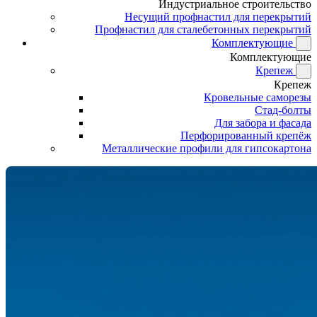
Индустриальное строительство
Несущий профнастил для перекрытий
Профнастил для сталебетонных перекрытий
Комплектующие
Комплектующие
Крепеж
Крепеж
Кровельные саморезы
Стад-болты
Для забора и фасада
Перфорированный крепёж
Металлические профили для гипсокартона