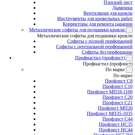
Плоский лист
Дымники
Вентиляция для кровли
Инструменты для кровельных работ
Корректоры для ремонта царапин
Металлические софиты для подшивки кровли
Металлические софиты для подшивки кровли
Софиты с полной перфорацией
Софиты с центральной перфорацией
Софиты без перфорации
Профнастил (профлист)
Профнастил (профлист)
По марке
По марке
Профлист С8
Профлист С10
Профлист МП18-1100
Профлист С20
Профлист С21
Профлист МП20
Профлист МП35-1035
Профлист С44
Профлист НС35
Профлист НС44