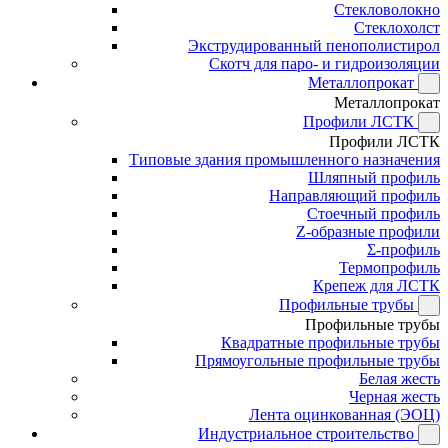
Стекловолокно
Стеклохолст
Экструдированный пенополистирол
Скотч для паро- и гидроизоляции
Металлопрокат
Металлопрокат
Профили ЛСТК
Профили ЛСТК
Типовые здания промышленного назначения
Шляпный профиль
Направляющий профиль
Стоечный профиль
Z-образные профили
Σ-профиль
Термопрофиль
Крепеж для ЛСТК
Профильные трубы
Профильные трубы
Квадратные профильные трубы
Прямоугольные профильные трубы
Белая жесть
Черная жесть
Лента оцинкованная (ЭОЦ)
Индустриальное строительство