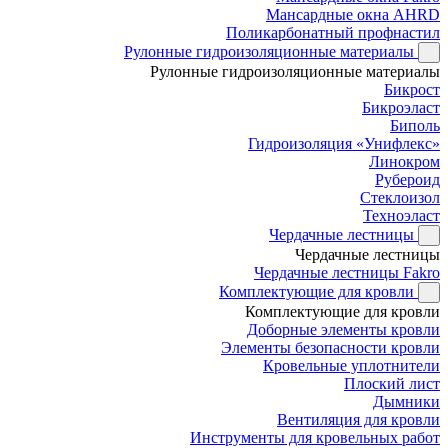
Мансардные окна AHRD
Поликарбонатный профнастил
Рулонные гидроизоляционные материалы
Рулонные гидроизоляционные материалы
Бикрост
Бикроэласт
Биполь
Гидроизоляция «Унифлекс»
Линокром
Рубероид
Стеклоизол
Техноэласт
Чердачные лестницы
Чердачные лестницы
Чердачные лестницы Fakro
Комплектующие для кровли
Комплектующие для кровли
Доборные элементы кровли
Элементы безопасности кровли
Кровельные уплотнители
Плоский лист
Дымники
Вентиляция для кровли
Инструменты для кровельных работ