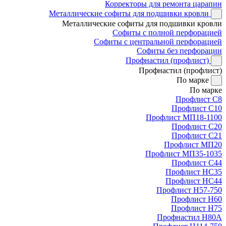
Корректоры для ремонта царапин
Металлические софиты для подшивки кровли
Металлические софиты для подшивки кровли
Софиты с полной перфорацией
Софиты с центральной перфорацией
Софиты без перфорации
Профнастил (профлист)
Профнастил (профлист)
По марке
По марке
Профлист С8
Профлист С10
Профлист МП18-1100
Профлист С20
Профлист С21
Профлист МП20
Профлист МП35-1035
Профлист С44
Профлист НС35
Профлист НС44
Профлист Н57-750
Профлист Н60
Профлист Н75
Профнастил Н80А