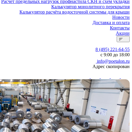
Расчет предельных нагрузок профнастила СКН и схем укладки
Калькулятор монолитного перекрытия
Калькулятор расчёта водосточной системы для крыши
Новости
Доставка и оплата
Контакты
Акции
8 (495) 221-64-55
с 9:00 до 18:00
info@poetalon.ru
Адрес скопирован