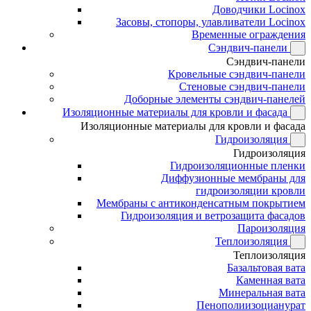
Доводчики Locinox
Засовы, стопоры, улавливатели Locinox
Временные ограждения
Сэндвич-панели
Сэндвич-панели
Кровельные сэндвич-панели
Стеновые сэндвич-панели
Доборные элементы сэндвич-панелей
Изоляционные материалы для кровли и фасада
Изоляционные материалы для кровли и фасада
Гидроизоляция
Гидроизоляция
Гидроизоляционные пленки
Диффузионные мембраны для
гидроизоляции кровли
Мембраны с антиконденсатным покрытием
Гидроизоляция и ветрозащита фасадов
Пароизоляция
Теплоизоляция
Теплоизоляция
Базальтовая вата
Каменная вата
Минеральная вата
Пенополиизоцианурат