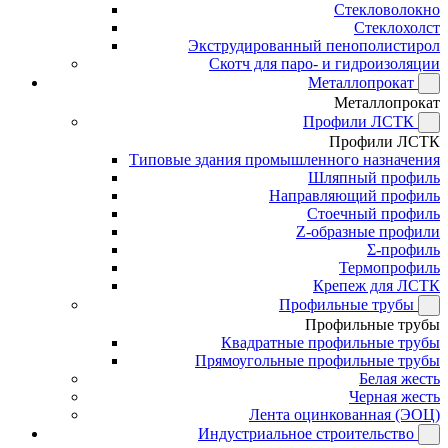
Стекловолокно
Стеклохолст
Экструдированный пенополистирол
Скотч для паро- и гидроизоляции
Металлопрокат
Металлопрокат
Профили ЛСТК
Профили ЛСТК
Типовые здания промышленного назначения
Шляпный профиль
Направляющий профиль
Стоечный профиль
Z-образные профили
Σ-профиль
Термопрофиль
Крепеж для ЛСТК
Профильные трубы
Профильные трубы
Квадратные профильные трубы
Прямоугольные профильные трубы
Белая жесть
Черная жесть
Лента оцинкованная (ЭОЦ)
Индустриальное строительство