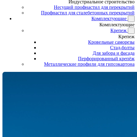
Индустриальное строительство
Несущий профнастил для перекрытий
Профнастил для сталебетонных перекрытий
Комплектующие
Комплектующие
Крепеж
Крепеж
Кровельные саморезы
Стад-болты
Для забора и фасада
Перфорированный крепёж
Металлические профили для гипсокартона