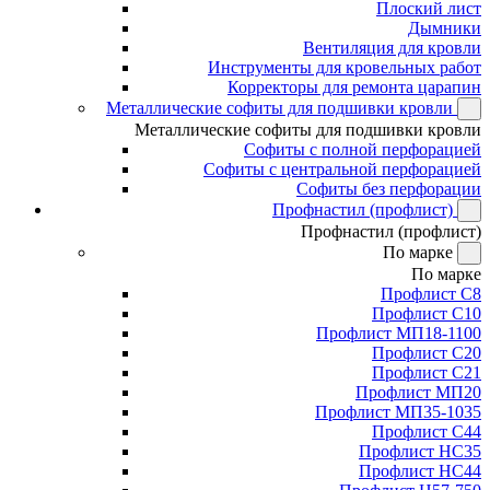
Плоский лист
Дымники
Вентиляция для кровли
Инструменты для кровельных работ
Корректоры для ремонта царапин
Металлические софиты для подшивки кровли
Металлические софиты для подшивки кровли
Софиты с полной перфорацией
Софиты с центральной перфорацией
Софиты без перфорации
Профнастил (профлист)
Профнастил (профлист)
По марке
По марке
Профлист С8
Профлист С10
Профлист МП18-1100
Профлист С20
Профлист С21
Профлист МП20
Профлист МП35-1035
Профлист С44
Профлист НС35
Профлист НС44