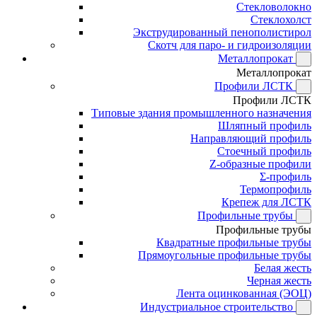
Стекловолокно
Стеклохолст
Экструдированный пенополистирол
Скотч для паро- и гидроизоляции
Металлопрокат
Металлопрокат
Профили ЛСТК
Профили ЛСТК
Типовые здания промышленного назначения
Шляпный профиль
Направляющий профиль
Стоечный профиль
Z-образные профили
Σ-профиль
Термопрофиль
Крепеж для ЛСТК
Профильные трубы
Профильные трубы
Квадратные профильные трубы
Прямоугольные профильные трубы
Белая жесть
Черная жесть
Лента оцинкованная (ЭОЦ)
Индустриальное строительство