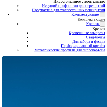
Индустриальное строительство
Несущий профнастил для перекрытий
Профнастил для сталебетонных перекрытий
Комплектующие
Комплектующие
Крепеж
Крепеж
Кровельные саморезы
Стад-болты
Для забора и фасада
Перфорированный крепёж
Металлические профили для гипсокартона