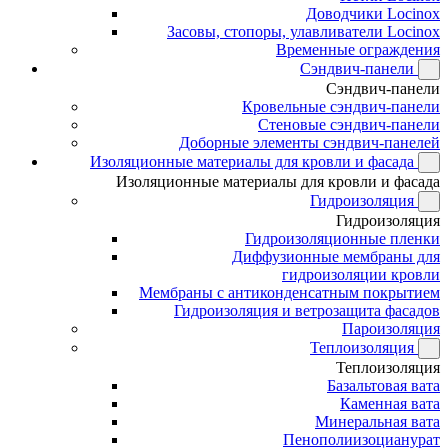
Доводчики Locinox
Засовы, стопоры, улавливатели Locinox
Временные ограждения
Сэндвич-панели
Сэндвич-панели
Кровельные сэндвич-панели
Стеновые сэндвич-панели
Доборные элементы сэндвич-панелей
Изоляционные материалы для кровли и фасада
Изоляционные материалы для кровли и фасада
Гидроизоляция
Гидроизоляция
Гидроизоляционные пленки
Диффузионные мембраны для
гидроизоляции кровли
Мембраны с антиконденсатным покрытием
Гидроизоляция и ветрозащита фасадов
Пароизоляция
Теплоизоляция
Теплоизоляция
Базальтовая вата
Каменная вата
Минеральная вата
Пенополиизоцианурат