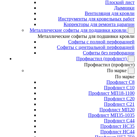
Плоский лист
Дымники
Вентиляция для кровли
Инструменты для кровельных работ
Корректоры для ремонта царапин
Металлические софиты для подшивки кровли
Металлические софиты для подшивки кровли
Софиты с полной перфорацией
Софиты с центральной перфорацией
Софиты без перфорации
Профнастил (профлист)
Профнастил (профлист)
По марке
По марке
Профлист С8
Профлист С10
Профлист МП18-1100
Профлист С20
Профлист С21
Профлист МП20
Профлист МП35-1035
Профлист С44
Профлист НС35
Профлист НС44