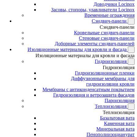
Доводчики Locinox
Засовы, стопоры, улавливатели Locinox
Временные ограждения
Сэндвич-панели
Сэндвич-панели
Кровельные сэндвич-панели
Стеновые сэндвич-панели
Доборные элементы сэндвич-панелей
Изоляционные материалы для кровли и фасада
Изоляционные материалы для кровли и фасада
Гидроизоляция
Гидроизоляция
Гидроизоляционные пленки
Диффузионные мембраны для
гидроизоляции кровли
Мембраны с антиконденсатным покрытием
Гидроизоляция и ветрозащита фасадов
Пароизоляция
Теплоизоляция
Теплоизоляция
Базальтовая вата
Каменная вата
Минеральная вата
Пенополиизоцианурат