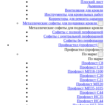
Плоский лист
Дымники
Вентиляция для кровли
Инструменты для кровельных работ
Корректоры для ремонта царапин
Металлические софиты для подшивки кровли
Металлические софиты для подшивки кровли
Софиты с полной перфорацией
Софиты с центральной перфорацией
Софиты без перфорации
Профнастил (профлист)
Профнастил (профлист)
По марке
По марке
Профлист С8
Профлист С10
Профлист МП18-1100
Профлист С20
Профлист С21
Профлист МП20
Профлист МП35-1035
Профлист С44
Профлист НС35
Профлист НС44