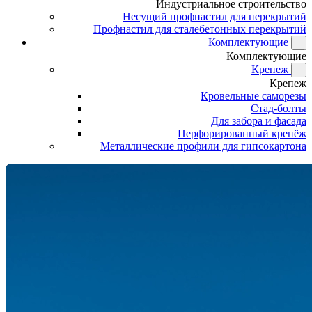
Индустриальное строительство
Несущий профнастил для перекрытий
Профнастил для сталебетонных перекрытий
Комплектующие
Комплектующие
Крепеж
Крепеж
Кровельные саморезы
Стад-болты
Для забора и фасада
Перфорированный крепёж
Металлические профили для гипсокартона