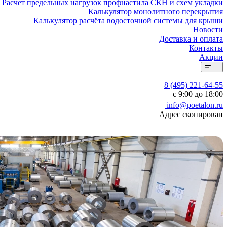
Расчет предельных нагрузок профнастила СКН и схем укладки
Калькулятор монолитного перекрытия
Калькулятор расчёта водосточной системы для крыши
Новости
Доставка и оплата
Контакты
Акции
8 (495) 221-64-55
с 9:00 до 18:00
info@poetalon.ru
Адрес скопирован