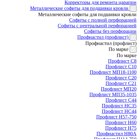
Корректоры для ремонта царапин
Металлические софиты для подшивки кровли
Металлические софиты для подшивки кровли
Софиты с полной перфорацией
Софиты с центральной перфорацией
Софиты без перфорации
Профнастил (профлист)
Профнастил (профлист)
По марке
По марке
Профлист С8
Профлист С10
Профлист МП18-1100
Профлист С20
Профлист С21
Профлист МП20
Профлист МП35-1035
Профлист С44
Профлист НС35
Профлист НС44
Профлист Н57-750
Профлист Н60
Профлист Н75
Профнастил Н80А