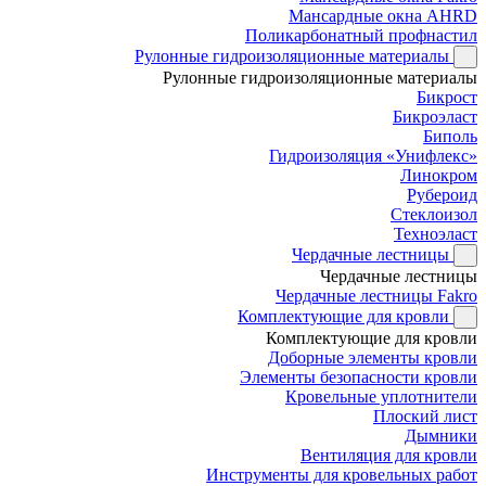
Мансардные окна AHRD
Поликарбонатный профнастил
Рулонные гидроизоляционные материалы
Рулонные гидроизоляционные материалы
Бикрост
Бикроэласт
Биполь
Гидроизоляция «Унифлекс»
Линокром
Рубероид
Стеклоизол
Техноэласт
Чердачные лестницы
Чердачные лестницы
Чердачные лестницы Fakro
Комплектующие для кровли
Комплектующие для кровли
Доборные элементы кровли
Элементы безопасности кровли
Кровельные уплотнители
Плоский лист
Дымники
Вентиляция для кровли
Инструменты для кровельных работ