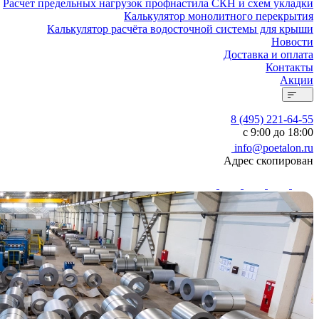
Расчет предельных нагрузок профнастила СКН и схем укладки
Калькулятор монолитного перекрытия
Калькулятор расчёта водосточной системы для крыши
Новости
Доставка и оплата
Контакты
Акции
8 (495) 221-64-55
с 9:00 до 18:00
info@poetalon.ru
Адрес скопирован