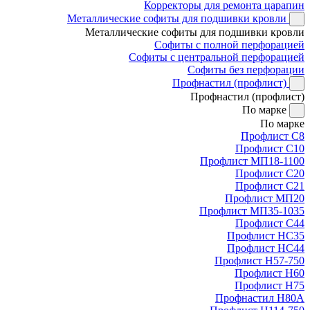
Корректоры для ремонта царапин
Металлические софиты для подшивки кровли
Металлические софиты для подшивки кровли
Софиты с полной перфорацией
Софиты с центральной перфорацией
Софиты без перфорации
Профнастил (профлист)
Профнастил (профлист)
По марке
По марке
Профлист С8
Профлист С10
Профлист МП18-1100
Профлист С20
Профлист С21
Профлист МП20
Профлист МП35-1035
Профлист С44
Профлист НС35
Профлист НС44
Профлист Н57-750
Профлист Н60
Профлист Н75
Профнастил Н80А