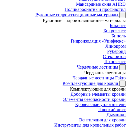
Мансардные окна AHRD
Поликарбонатный профнастил
Рулонные гидроизоляционные материалы
Рулонные гидроизоляционные материалы
Бикрост
Бикроэласт
Биполь
Гидроизоляция «Унифлекс»
Линокром
Рубероид
Стеклоизол
Техноэласт
Чердачные лестницы
Чердачные лестницы
Чердачные лестницы Fakro
Комплектующие для кровли
Комплектующие для кровли
Доборные элементы кровли
Элементы безопасности кровли
Кровельные уплотнители
Плоский лист
Дымники
Вентиляция для кровли
Инструменты для кровельных работ