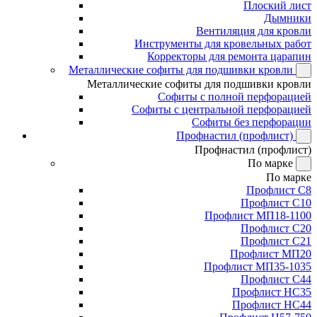
Плоский лист
Дымники
Вентиляция для кровли
Инструменты для кровельных работ
Корректоры для ремонта царапин
Металлические софиты для подшивки кровли
Металлические софиты для подшивки кровли
Софиты с полной перфорацией
Софиты с центральной перфорацией
Софиты без перфорации
Профнастил (профлист)
Профнастил (профлист)
По марке
По марке
Профлист С8
Профлист С10
Профлист МП18-1100
Профлист С20
Профлист С21
Профлист МП20
Профлист МП35-1035
Профлист С44
Профлист НС35
Профлист НС44