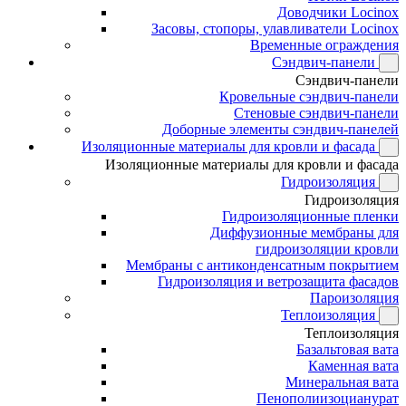
Доводчики Locinox
Засовы, стопоры, улавливатели Locinox
Временные ограждения
Сэндвич-панели
Сэндвич-панели
Кровельные сэндвич-панели
Стеновые сэндвич-панели
Доборные элементы сэндвич-панелей
Изоляционные материалы для кровли и фасада
Изоляционные материалы для кровли и фасада
Гидроизоляция
Гидроизоляция
Гидроизоляционные пленки
Диффузионные мембраны для
гидроизоляции кровли
Мембраны с антиконденсатным покрытием
Гидроизоляция и ветрозащита фасадов
Пароизоляция
Теплоизоляция
Теплоизоляция
Базальтовая вата
Каменная вата
Минеральная вата
Пенополиизоцианурат