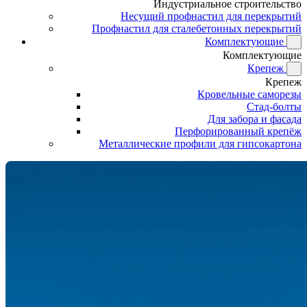
Индустриальное строительство
Несущий профнастил для перекрытий
Профнастил для сталебетонных перекрытий
Комплектующие
Комплектующие
Крепеж
Крепеж
Кровельные саморезы
Стад-болты
Для забора и фасада
Перфорированный крепёж
Металлические профили для гипсокартона