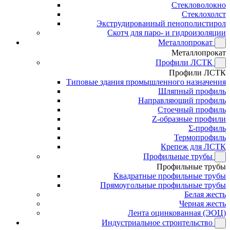
Стекловолокно
Стеклохолст
Экструдированный пенополистирол
Скотч для паро- и гидроизоляции
Металлопрокат
Металлопрокат
Профили ЛСТК
Профили ЛСТК
Типовые здания промышленного назначения
Шляпный профиль
Направляющий профиль
Стоечный профиль
Z-образные профили
Σ-профиль
Термопрофиль
Крепеж для ЛСТК
Профильные трубы
Профильные трубы
Квадратные профильные трубы
Прямоугольные профильные трубы
Белая жесть
Черная жесть
Лента оцинкованная (ЭОЦ)
Индустриальное строительство