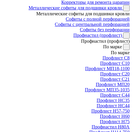
Корректоры для ремонта царапин
Металлические софиты для подшивки кровли
Металлические софиты для подшивки кровли
Софиты с полной перфорацией
Софиты с центральной перфорацией
Софиты без перфорации
Профнастил (профлист)
Профнастил (профлист)
По марке
По марке
Профлист С8
Профлист С10
Профлист МП18-1100
Профлист С20
Профлист С21
Профлист МП20
Профлист МП35-1035
Профлист С44
Профлист НС35
Профлист НС44
Профлист Н57-750
Профлист Н60
Профлист Н75
Профнастил Н80А