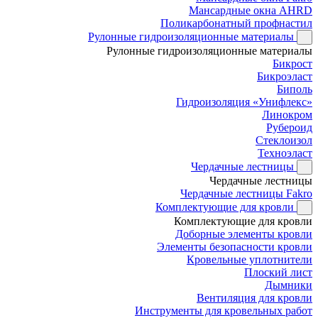
Мансардные окна AHRD
Поликарбонатный профнастил
Рулонные гидроизоляционные материалы
Рулонные гидроизоляционные материалы
Бикрост
Бикроэласт
Биполь
Гидроизоляция «Унифлекс»
Линокром
Рубероид
Стеклоизол
Техноэласт
Чердачные лестницы
Чердачные лестницы
Чердачные лестницы Fakro
Комплектующие для кровли
Комплектующие для кровли
Доборные элементы кровли
Элементы безопасности кровли
Кровельные уплотнители
Плоский лист
Дымники
Вентиляция для кровли
Инструменты для кровельных работ