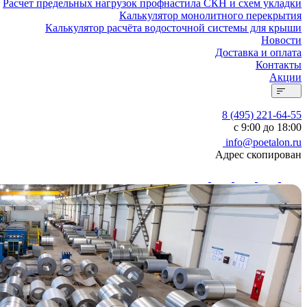
Расчет предельных нагрузок профнастила СКН и схем укладки
Калькулятор монолитного перекрытия
Калькулятор расчёта водосточной системы для крыши
Новости
Доставка и оплата
Контакты
Акции
8 (495) 221-64-55
с 9:00 до 18:00
info@poetalon.ru
Адрес скопирован