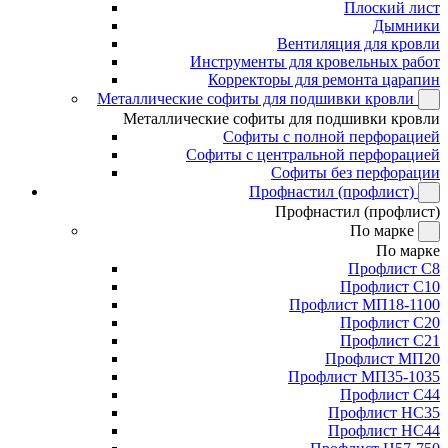
Плоский лист
Дымники
Вентиляция для кровли
Инструменты для кровельных работ
Корректоры для ремонта царапин
Металлические софиты для подшивки кровли
Металлические софиты для подшивки кровли
Софиты с полной перфорацией
Софиты с центральной перфорацией
Софиты без перфорации
Профнастил (профлист)
Профнастил (профлист)
По марке
По марке
Профлист С8
Профлист С10
Профлист МП18-1100
Профлист С20
Профлист С21
Профлист МП20
Профлист МП35-1035
Профлист С44
Профлист НС35
Профлист НС44