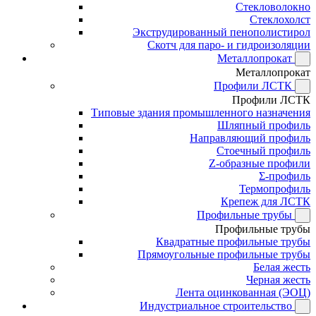
Стекловолокно
Стеклохолст
Экструдированный пенополистирол
Скотч для паро- и гидроизоляции
Металлопрокат
Металлопрокат
Профили ЛСТК
Профили ЛСТК
Типовые здания промышленного назначения
Шляпный профиль
Направляющий профиль
Стоечный профиль
Z-образные профили
Σ-профиль
Термопрофиль
Крепеж для ЛСТК
Профильные трубы
Профильные трубы
Квадратные профильные трубы
Прямоугольные профильные трубы
Белая жесть
Черная жесть
Лента оцинкованная (ЭОЦ)
Индустриальное строительство