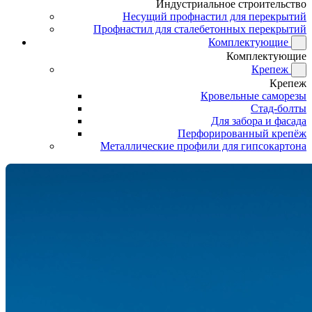
Индустриальное строительство
Несущий профнастил для перекрытий
Профнастил для сталебетонных перекрытий
Комплектующие
Комплектующие
Крепеж
Крепеж
Кровельные саморезы
Стад-болты
Для забора и фасада
Перфорированный крепёж
Металлические профили для гипсокартона