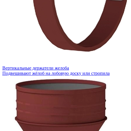
Вертикальные держатели желоба
Подвешивают жёлоб на лобовую доску или стропила