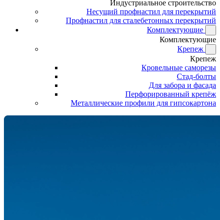
Индустриальное строительство
Несущий профнастил для перекрытий
Профнастил для сталебетонных перекрытий
Комплектующие
Комплектующие
Крепеж
Крепеж
Кровельные саморезы
Стад-болты
Для забора и фасада
Перфорированный крепёж
Металлические профили для гипсокартона