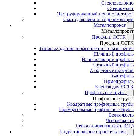
Стекловолокно
Стеклохолст
Экструдированный пенополистирол
Скотч для паро- и гидроизоляции
Металлопрокат
Металлопрокат
Профили ЛСТК
Профили ЛСТК
Типовые здания промышленного назначения
Шляпный профиль
Направляющий профиль
Стоечный профиль
Z-образные профили
Σ-профиль
Термопрофиль
Крепеж для ЛСТК
Профильные трубы
Профильные трубы
Квадратные профильные трубы
Прямоугольные профильные трубы
Белая жесть
Черная жесть
Лента оцинкованная (ЭОЦ)
Индустриальное строительство