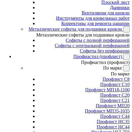
Плоский лист
Дымники
Вентиляция для кровли
Инструменты для кровельных работ
Корректоры для ремонта царапин
Металлические софиты для подшивки кровли
Металлические софиты для подшивки кровли
Софиты с полной перфорацией
Софиты с центральной перфорацией
Софиты без перфорации
Профнастил (профлист)
Профнастил (профлист)
По марке
По марке
Профлист С8
Профлист С10
Профлист МП18-1100
Профлист С20
Профлист С21
Профлист МП20
Профлист МП35-1035
Профлист С44
Профлист НС35
Профлист НС44