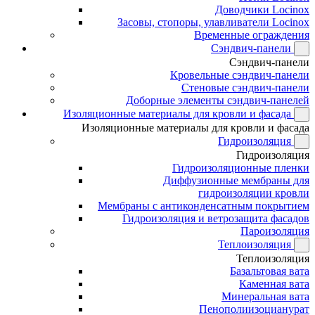
Доводчики Locinox
Засовы, стопоры, улавливатели Locinox
Временные ограждения
Сэндвич-панели
Сэндвич-панели
Кровельные сэндвич-панели
Стеновые сэндвич-панели
Доборные элементы сэндвич-панелей
Изоляционные материалы для кровли и фасада
Изоляционные материалы для кровли и фасада
Гидроизоляция
Гидроизоляция
Гидроизоляционные пленки
Диффузионные мембраны для
гидроизоляции кровли
Мембраны с антиконденсатным покрытием
Гидроизоляция и ветрозащита фасадов
Пароизоляция
Теплоизоляция
Теплоизоляция
Базальтовая вата
Каменная вата
Минеральная вата
Пенополиизоцианурат