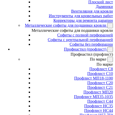
Плоский лист
Дымники
Вентиляция для кровли
Инструменты для кровельных работ
Корректоры для ремонта царапин
Металлические софиты для подшивки кровли
Металлические софиты для подшивки кровли
Софиты с полной перфорацией
Софиты с центральной перфорацией
Софиты без перфорации
Профнастил (профлист)
Профнастил (профлист)
По марке
По марке
Профлист С8
Профлист С10
Профлист МП18-1100
Профлист С20
Профлист С21
Профлист МП20
Профлист МП35-1035
Профлист С44
Профлист НС35
Профлист НС44