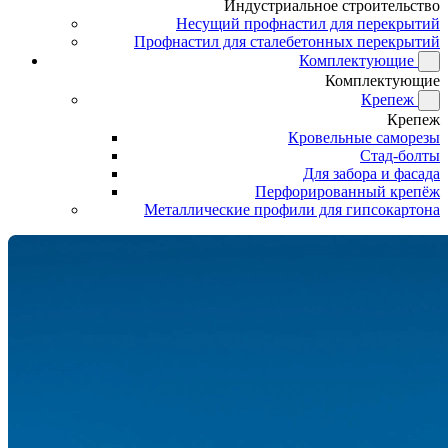
Индустриальное строительство
Несущий профнастил для перекрытий
Профнастил для сталебетонных перекрытий
Комплектующие
Комплектующие
Крепеж
Крепеж
Кровельные саморезы
Стад-болты
Для забора и фасада
Перфорированный крепёж
Металлические профили для гипсокартона