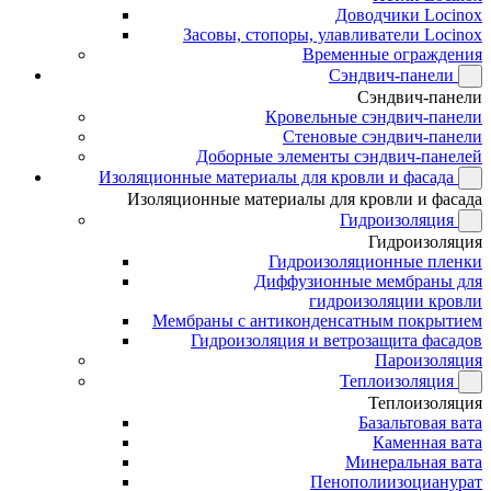
Доводчики Locinox
Засовы, стопоры, улавливатели Locinox
Временные ограждения
Сэндвич-панели
Сэндвич-панели
Кровельные сэндвич-панели
Стеновые сэндвич-панели
Доборные элементы сэндвич-панелей
Изоляционные материалы для кровли и фасада
Изоляционные материалы для кровли и фасада
Гидроизоляция
Гидроизоляция
Гидроизоляционные пленки
Диффузионные мембраны для
гидроизоляции кровли
Мембраны с антиконденсатным покрытием
Гидроизоляция и ветрозащита фасадов
Пароизоляция
Теплоизоляция
Теплоизоляция
Базальтовая вата
Каменная вата
Минеральная вата
Пенополиизоцианурат