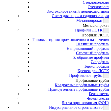
Стекловолокно
Стеклохолст
Экструдированный пенополистирол
Скотч для паро- и гидроизоляции
Металлопрокат
Металлопрокат
Профили ЛСТК
Профили ЛСТК
Типовые здания промышленного назначения
Шляпный профиль
Направляющий профиль
Стоечный профиль
Z-образные профили
Σ-профиль
Термопрофиль
Крепеж для ЛСТК
Профильные трубы
Профильные трубы
Квадратные профильные трубы
Прямоугольные профильные трубы
Белая жесть
Черная жесть
Лента оцинкованная (ЭОЦ)
Индустриальное строительство