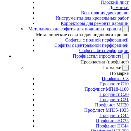
Плоский лист
Дымники
Вентиляция для кровли
Инструменты для кровельных работ
Корректоры для ремонта царапин
Металлические софиты для подшивки кровли
Металлические софиты для подшивки кровли
Софиты с полной перфорацией
Софиты с центральной перфорацией
Софиты без перфорации
Профнастил (профлист)
Профнастил (профлист)
По марке
По марке
Профлист С8
Профлист С10
Профлист МП18-1100
Профлист С20
Профлист С21
Профлист МП20
Профлист МП35-1035
Профлист С44
Профлист НС35
Профлист НС44