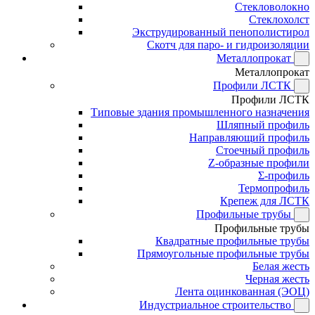
Стекловолокно
Стеклохолст
Экструдированный пенополистирол
Скотч для паро- и гидроизоляции
Металлопрокат
Металлопрокат
Профили ЛСТК
Профили ЛСТК
Типовые здания промышленного назначения
Шляпный профиль
Направляющий профиль
Стоечный профиль
Z-образные профили
Σ-профиль
Термопрофиль
Крепеж для ЛСТК
Профильные трубы
Профильные трубы
Квадратные профильные трубы
Прямоугольные профильные трубы
Белая жесть
Черная жесть
Лента оцинкованная (ЭОЦ)
Индустриальное строительство