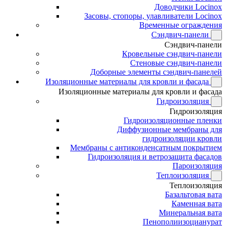
Доводчики Locinox
Засовы, стопоры, улавливатели Locinox
Временные ограждения
Сэндвич-панели
Сэндвич-панели
Кровельные сэндвич-панели
Стеновые сэндвич-панели
Доборные элементы сэндвич-панелей
Изоляционные материалы для кровли и фасада
Изоляционные материалы для кровли и фасада
Гидроизоляция
Гидроизоляция
Гидроизоляционные пленки
Диффузионные мембраны для
гидроизоляции кровли
Мембраны с антиконденсатным покрытием
Гидроизоляция и ветрозащита фасадов
Пароизоляция
Теплоизоляция
Теплоизоляция
Базальтовая вата
Каменная вата
Минеральная вата
Пенополиизоцианурат