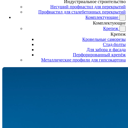
Индустриальное строительство
Несущий профнастил для перекрытий
Профнастил для сталебетонных перекрытий
Комплектующие
Комплектующие
Крепеж
Крепеж
Кровельные саморезы
Стад-болты
Для забора и фасада
Перфорированный крепёж
Металлические профили для гипсокартона