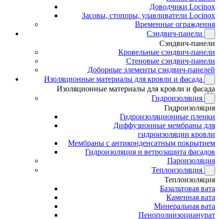
Доводчики Locinox
Засовы, стопоры, улавливатели Locinox
Временные ограждения
Сэндвич-панели
Сэндвич-панели
Кровельные сэндвич-панели
Стеновые сэндвич-панели
Доборные элементы сэндвич-панелей
Изоляционные материалы для кровли и фасада
Изоляционные материалы для кровли и фасада
Гидроизоляция
Гидроизоляция
Гидроизоляционные пленки
Диффузионные мембраны для
гидроизоляции кровли
Мембраны с антиконденсатным покрытием
Гидроизоляция и ветрозащита фасадов
Пароизоляция
Теплоизоляция
Теплоизоляция
Базальтовая вата
Каменная вата
Минеральная вата
Пенополиизоцианурат