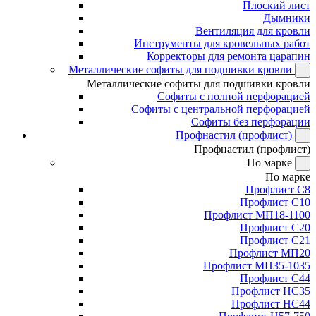
Плоский лист
Дымники
Вентиляция для кровли
Инструменты для кровельных работ
Корректоры для ремонта царапин
Металлические софиты для подшивки кровли
Металлические софиты для подшивки кровли
Софиты с полной перфорацией
Софиты с центральной перфорацией
Софиты без перфорации
Профнастил (профлист)
Профнастил (профлист)
По марке
По марке
Профлист С8
Профлист С10
Профлист МП18-1100
Профлист С20
Профлист С21
Профлист МП20
Профлист МП35-1035
Профлист С44
Профлист НС35
Профлист НС44