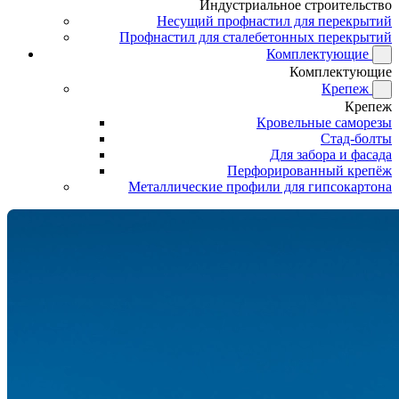
Индустриальное строительство
Несущий профнастил для перекрытий
Профнастил для сталебетонных перекрытий
Комплектующие
Комплектующие
Крепеж
Крепеж
Кровельные саморезы
Стад-болты
Для забора и фасада
Перфорированный крепёж
Металлические профили для гипсокартона