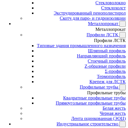
Стекловолокно
Стеклохолст
Экструдированный пенополистирол
Скотч для паро- и гидроизоляции
Металлопрокат
Металлопрокат
Профили ЛСТК
Профили ЛСТК
Типовые здания промышленного назначения
Шляпный профиль
Направляющий профиль
Стоечный профиль
Z-образные профили
Σ-профиль
Термопрофиль
Крепеж для ЛСТК
Профильные трубы
Профильные трубы
Квадратные профильные трубы
Прямоугольные профильные трубы
Белая жесть
Черная жесть
Лента оцинкованная (ЭОЦ)
Индустриальное строительство