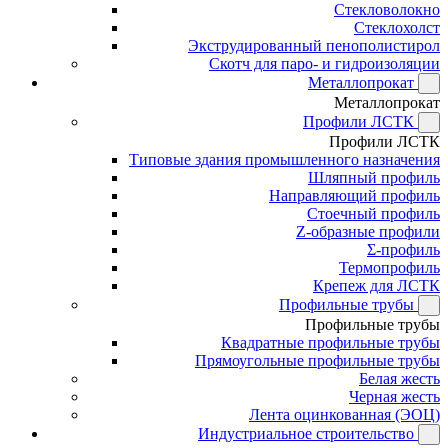
Стекловолокно
Стеклохолст
Экструдированный пенополистирол
Скотч для паро- и гидроизоляции
Металлопрокат
Металлопрокат
Профили ЛСТК
Профили ЛСТК
Типовые здания промышленного назначения
Шляпный профиль
Направляющий профиль
Стоечный профиль
Z-образные профили
Σ-профиль
Термопрофиль
Крепеж для ЛСТК
Профильные трубы
Профильные трубы
Квадратные профильные трубы
Прямоугольные профильные трубы
Белая жесть
Черная жесть
Лента оцинкованная (ЭОЦ)
Индустриальное строительство