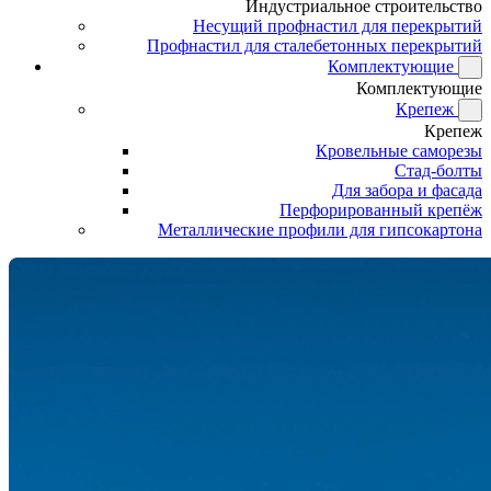
Индустриальное строительство
Несущий профнастил для перекрытий
Профнастил для сталебетонных перекрытий
Комплектующие
Комплектующие
Крепеж
Крепеж
Кровельные саморезы
Стад-болты
Для забора и фасада
Перфорированный крепёж
Металлические профили для гипсокартона