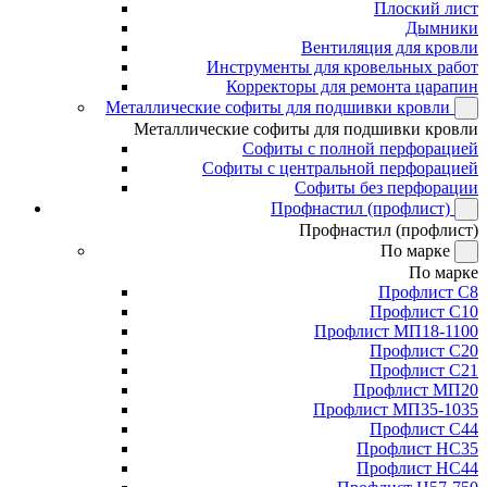
Плоский лист
Дымники
Вентиляция для кровли
Инструменты для кровельных работ
Корректоры для ремонта царапин
Металлические софиты для подшивки кровли
Металлические софиты для подшивки кровли
Софиты с полной перфорацией
Софиты с центральной перфорацией
Софиты без перфорации
Профнастил (профлист)
Профнастил (профлист)
По марке
По марке
Профлист С8
Профлист С10
Профлист МП18-1100
Профлист С20
Профлист С21
Профлист МП20
Профлист МП35-1035
Профлист С44
Профлист НС35
Профлист НС44