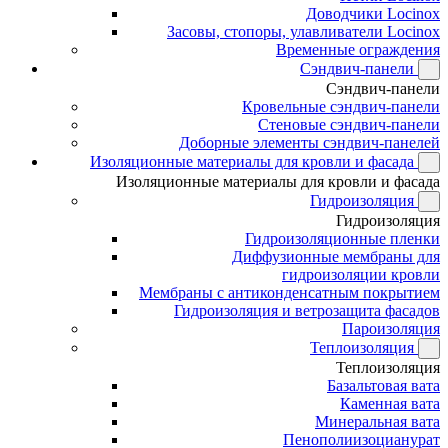
Доводчики Locinox
Засовы, стопоры, улавливатели Locinox
Временные ограждения
Сэндвич-панели
Сэндвич-панели
Кровельные сэндвич-панели
Стеновые сэндвич-панели
Доборные элементы сэндвич-панелей
Изоляционные материалы для кровли и фасада
Изоляционные материалы для кровли и фасада
Гидроизоляция
Гидроизоляция
Гидроизоляционные пленки
Диффузионные мембраны для
гидроизоляции кровли
Мембраны с антиконденсатным покрытием
Гидроизоляция и ветрозащита фасадов
Пароизоляция
Теплоизоляция
Теплоизоляция
Базальтовая вата
Каменная вата
Минеральная вата
Пенополиизоцианурат