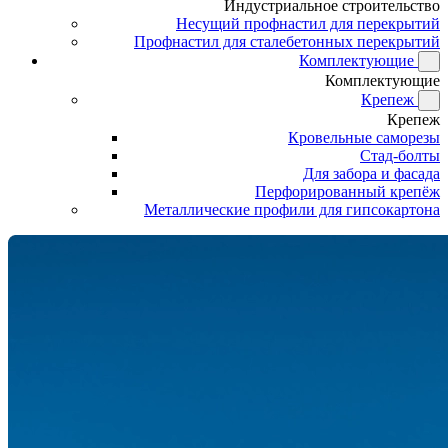
Индустриальное строительство
Несущий профнастил для перекрытий
Профнастил для сталебетонных перекрытий
Комплектующие
Комплектующие
Крепеж
Крепеж
Кровельные саморезы
Стад-болты
Для забора и фасада
Перфорированный крепёж
Металлические профили для гипсокартона