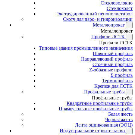
Стекловолокно
Стеклохолст
Экструдированный пенополистирол
Скотч для паро- и гидроизоляции
Металлопрокат
Металлопрокат
Профили ЛСТК
Профили ЛСТК
Типовые здания промышленного назначения
Шляпный профиль
Направляющий профиль
Стоечный профиль
Z-образные профили
Σ-профиль
Термопрофиль
Крепеж для ЛСТК
Профильные трубы
Профильные трубы
Квадратные профильные трубы
Прямоугольные профильные трубы
Белая жесть
Черная жесть
Лента оцинкованная (ЭОЦ)
Индустриальное строительство