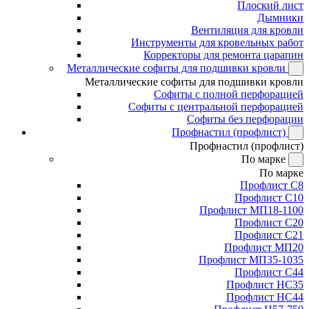
Плоский лист
Дымники
Вентиляция для кровли
Инструменты для кровельных работ
Корректоры для ремонта царапин
Металлические софиты для подшивки кровли
Металлические софиты для подшивки кровли
Софиты с полной перфорацией
Софиты с центральной перфорацией
Софиты без перфорации
Профнастил (профлист)
Профнастил (профлист)
По марке
По марке
Профлист С8
Профлист С10
Профлист МП18-1100
Профлист С20
Профлист С21
Профлист МП20
Профлист МП35-1035
Профлист С44
Профлист НС35
Профлист НС44