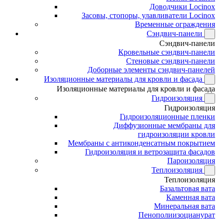
Доводчики Locinox
Засовы, стопоры, улавливатели Locinox
Временные ограждения
Сэндвич-панели
Сэндвич-панели
Кровельные сэндвич-панели
Стеновые сэндвич-панели
Доборные элементы сэндвич-панелей
Изоляционные материалы для кровли и фасада
Изоляционные материалы для кровли и фасада
Гидроизоляция
Гидроизоляция
Гидроизоляционные пленки
Диффузионные мембраны для
гидроизоляции кровли
Мембраны с антиконденсатным покрытием
Гидроизоляция и ветрозащита фасадов
Пароизоляция
Теплоизоляция
Теплоизоляция
Базальтовая вата
Каменная вата
Минеральная вата
Пенополиизоцианурат