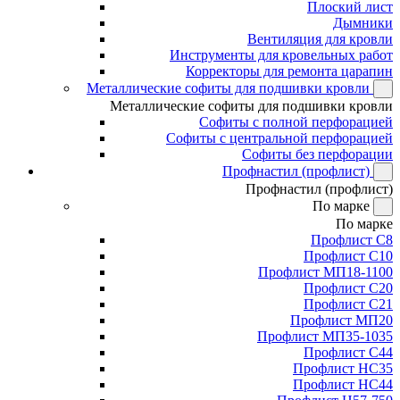
Плоский лист
Дымники
Вентиляция для кровли
Инструменты для кровельных работ
Корректоры для ремонта царапин
Металлические софиты для подшивки кровли
Металлические софиты для подшивки кровли
Софиты с полной перфорацией
Софиты с центральной перфорацией
Софиты без перфорации
Профнастил (профлист)
Профнастил (профлист)
По марке
По марке
Профлист С8
Профлист С10
Профлист МП18-1100
Профлист С20
Профлист С21
Профлист МП20
Профлист МП35-1035
Профлист С44
Профлист НС35
Профлист НС44