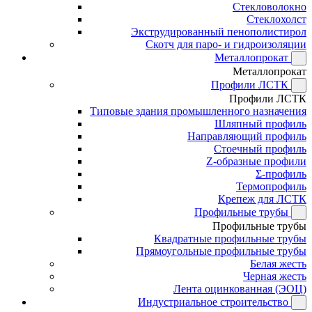
Стекловолокно
Стеклохолст
Экструдированный пенополистирол
Скотч для паро- и гидроизоляции
Металлопрокат
Металлопрокат
Профили ЛСТК
Профили ЛСТК
Типовые здания промышленного назначения
Шляпный профиль
Направляющий профиль
Стоечный профиль
Z-образные профили
Σ-профиль
Термопрофиль
Крепеж для ЛСТК
Профильные трубы
Профильные трубы
Квадратные профильные трубы
Прямоугольные профильные трубы
Белая жесть
Черная жесть
Лента оцинкованная (ЭОЦ)
Индустриальное строительство