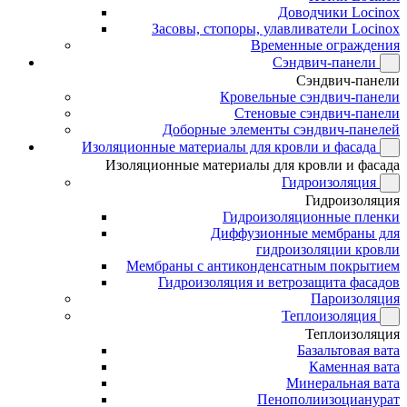
Доводчики Locinox
Засовы, стопоры, улавливатели Locinox
Временные ограждения
Сэндвич-панели
Сэндвич-панели
Кровельные сэндвич-панели
Стеновые сэндвич-панели
Доборные элементы сэндвич-панелей
Изоляционные материалы для кровли и фасада
Изоляционные материалы для кровли и фасада
Гидроизоляция
Гидроизоляция
Гидроизоляционные пленки
Диффузионные мембраны для
гидроизоляции кровли
Мембраны с антиконденсатным покрытием
Гидроизоляция и ветрозащита фасадов
Пароизоляция
Теплоизоляция
Теплоизоляция
Базальтовая вата
Каменная вата
Минеральная вата
Пенополиизоцианурат