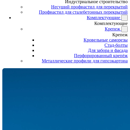
Индустриальное строительство
Несущий профнастил для перекрытий
Профнастил для сталебетонных перекрытий
Комплектующие
Комплектующие
Крепеж
Крепеж
Кровельные саморезы
Стад-болты
Для забора и фасада
Перфорированный крепёж
Металлические профили для гипсокартона