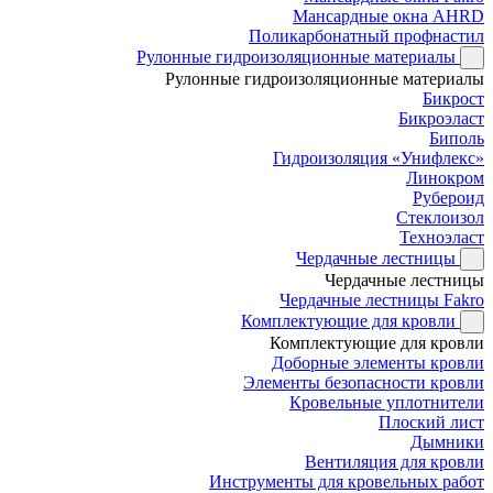
Мансардные окна AHRD
Поликарбонатный профнастил
Рулонные гидроизоляционные материалы
Рулонные гидроизоляционные материалы
Бикрост
Бикроэласт
Биполь
Гидроизоляция «Унифлекс»
Линокром
Рубероид
Стеклоизол
Техноэласт
Чердачные лестницы
Чердачные лестницы
Чердачные лестницы Fakro
Комплектующие для кровли
Комплектующие для кровли
Доборные элементы кровли
Элементы безопасности кровли
Кровельные уплотнители
Плоский лист
Дымники
Вентиляция для кровли
Инструменты для кровельных работ