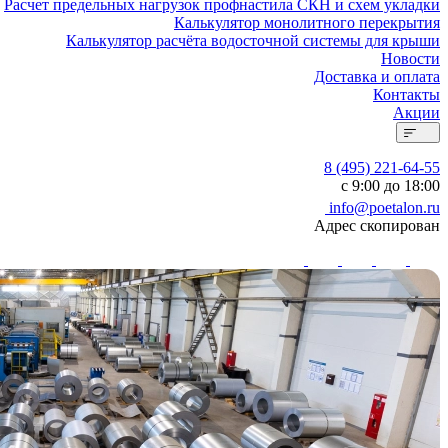
Расчет предельных нагрузок профнастила СКН и схем укладки
Калькулятор монолитного перекрытия
Калькулятор расчёта водосточной системы для крыши
Новости
Доставка и оплата
Контакты
Акции
8 (495) 221-64-55
с 9:00 до 18:00
info@poetalon.ru
Адрес скопирован