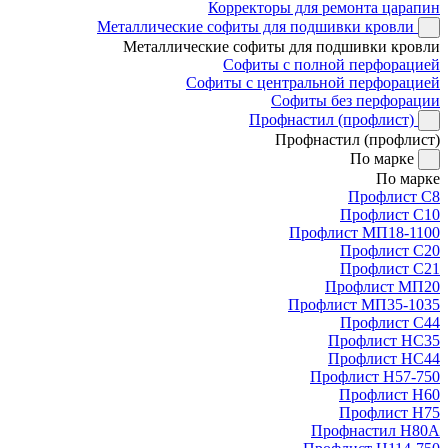
Корректоры для ремонта царапин
Металлические софиты для подшивки кровли
Металлические софиты для подшивки кровли
Софиты с полной перфорацией
Софиты с центральной перфорацией
Софиты без перфорации
Профнастил (профлист)
Профнастил (профлист)
По марке
По марке
Профлист С8
Профлист С10
Профлист МП18-1100
Профлист С20
Профлист С21
Профлист МП20
Профлист МП35-1035
Профлист С44
Профлист НС35
Профлист НС44
Профлист Н57-750
Профлист Н60
Профлист Н75
Профнастил Н80А