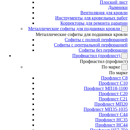
Плоский лист
Дымники
Вентиляция для кровли
Инструменты для кровельных работ
Корректоры для ремонта царапин
Металлические софиты для подшивки кровли
Металлические софиты для подшивки кровли
Софиты с полной перфорацией
Софиты с центральной перфорацией
Софиты без перфорации
Профнастил (профлист)
Профнастил (профлист)
По марке
По марке
Профлист С8
Профлист С10
Профлист МП18-1100
Профлист С20
Профлист С21
Профлист МП20
Профлист МП35-1035
Профлист С44
Профлист НС35
Профлист НС44