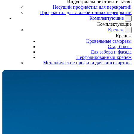
Индустриальное строительство
Несущий профнастил для перекрытий
Профнастил для сталебетонных перекрытий
Комплектующие
Комплектующие
Крепеж
Крепеж
Кровельные саморезы
Стад-болты
Для забора и фасада
Перфорированный крепёж
Металлические профили для гипсокартона