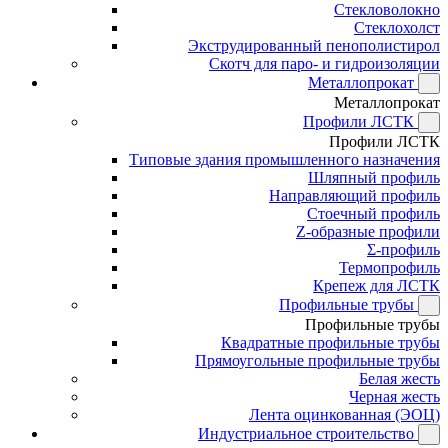
Стекловолокно
Стеклохолст
Экструдированный пенополистирол
Скотч для паро- и гидроизоляции
Металлопрокат
Металлопрокат
Профили ЛСТК
Профили ЛСТК
Типовые здания промышленного назначения
Шляпный профиль
Направляющий профиль
Стоечный профиль
Z-образные профили
Σ-профиль
Термопрофиль
Крепеж для ЛСТК
Профильные трубы
Профильные трубы
Квадратные профильные трубы
Прямоугольные профильные трубы
Белая жесть
Черная жесть
Лента оцинкованная (ЭОЦ)
Индустриальное строительство