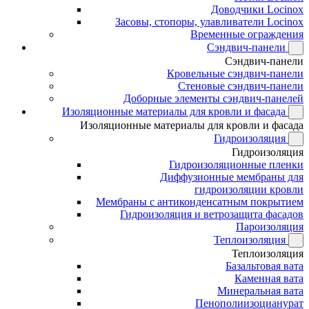
Доводчики Locinox
Засовы, стопоры, улавливатели Locinox
Временные ограждения
Сэндвич-панели
Сэндвич-панели
Кровельные сэндвич-панели
Стеновые сэндвич-панели
Доборные элементы сэндвич-панелей
Изоляционные материалы для кровли и фасада
Изоляционные материалы для кровли и фасада
Гидроизоляция
Гидроизоляция
Гидроизоляционные пленки
Диффузионные мембраны для
гидроизоляции кровли
Мембраны с антиконденсатным покрытием
Гидроизоляция и ветрозащита фасадов
Пароизоляция
Теплоизоляция
Теплоизоляция
Базальтовая вата
Каменная вата
Минеральная вата
Пенополиизоцианурат