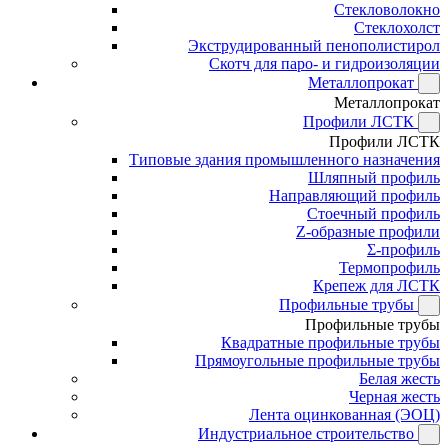
Стекловолокно
Стеклохолст
Экструдированный пенополистирол
Скотч для паро- и гидроизоляции
Металлопрокат
Металлопрокат
Профили ЛСТК
Профили ЛСТК
Типовые здания промышленного назначения
Шляпный профиль
Направляющий профиль
Стоечный профиль
Z-образные профили
Σ-профиль
Термопрофиль
Крепеж для ЛСТК
Профильные трубы
Профильные трубы
Квадратные профильные трубы
Прямоугольные профильные трубы
Белая жесть
Черная жесть
Лента оцинкованная (ЭОЦ)
Индустриальное строительство