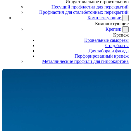
Индустриальное строительство
Несущий профнастил для перекрытий
Профнастил для сталебетонных перекрытий
Комплектующие
Комплектующие
Крепеж
Крепеж
Кровельные саморезы
Стад-болты
Для забора и фасада
Перфорированный крепёж
Металлические профили для гипсокартона