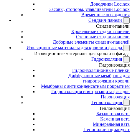
Доводчики Locinox
Засовы, стопоры, улавливатели Locinox
Временные ограждения
Сэндвич-панели
Сэндвич-панели
Кровельные сэндвич-панели
Стеновые сэндвич-панели
Доборные элементы сэндвич-панелей
Изоляционные материалы для кровли и фасада
Изоляционные материалы для кровли и фасада
Гидроизоляция
Гидроизоляция
Гидроизоляционные пленки
Диффузионные мембраны для
гидроизоляции кровли
Мембраны с антиконденсатным покрытием
Гидроизоляция и ветрозащита фасадов
Пароизоляция
Теплоизоляция
Теплоизоляция
Базальтовая вата
Каменная вата
Минеральная вата
Пенополиизоцианурат