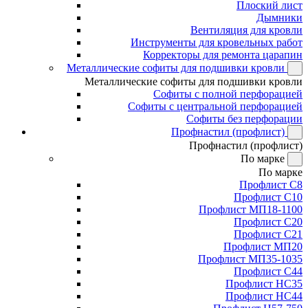
Плоский лист
Дымники
Вентиляция для кровли
Инструменты для кровельных работ
Корректоры для ремонта царапин
Металлические софиты для подшивки кровли
Металлические софиты для подшивки кровли
Софиты с полной перфорацией
Софиты с центральной перфорацией
Софиты без перфорации
Профнастил (профлист)
Профнастил (профлист)
По марке
По марке
Профлист С8
Профлист С10
Профлист МП18-1100
Профлист С20
Профлист С21
Профлист МП20
Профлист МП35-1035
Профлист С44
Профлист НС35
Профлист НС44