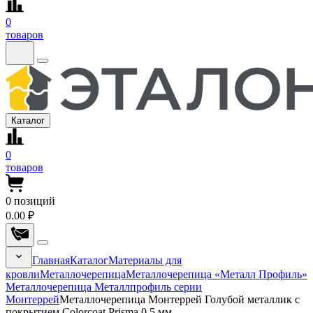
0
товаров
Каталог
0
товаров
0
позиций
0.00 ₽
Главная
Каталог
Материалы для
кровли
Металлочерепица
Металлочерепица «Металл Профиль»
Металлочерепица Металлпрофиль серии
Монтеррей
Металлочерепица Монтеррей Голубой металлик с
покрытием Colorcoat Prisma 0.5 мм