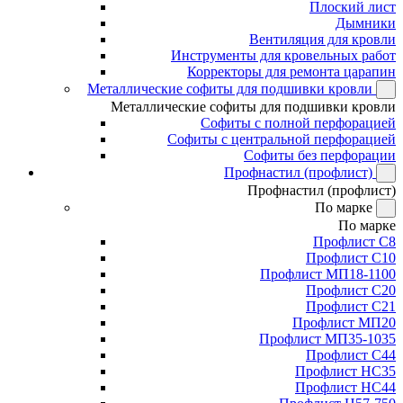
Плоский лист
Дымники
Вентиляция для кровли
Инструменты для кровельных работ
Корректоры для ремонта царапин
Металлические софиты для подшивки кровли
Металлические софиты для подшивки кровли
Софиты с полной перфорацией
Софиты с центральной перфорацией
Софиты без перфорации
Профнастил (профлист)
Профнастил (профлист)
По марке
По марке
Профлист С8
Профлист С10
Профлист МП18-1100
Профлист С20
Профлист С21
Профлист МП20
Профлист МП35-1035
Профлист С44
Профлист НС35
Профлист НС44