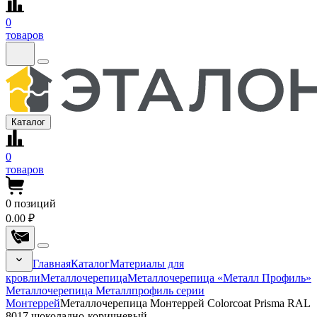
0
товаров
Каталог
0
товаров
0
позиций
0.00 ₽
Главная
Каталог
Материалы для
кровли
Металлочерепица
Металлочерепица «Металл Профиль»
Металлочерепица Металлпрофиль серии
Монтеррей
Металлочерепица Монтеррей Colorcoat Prisma RAL
8017 шоколадно-коричневый