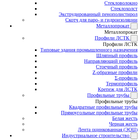
Стекловолокно
Стеклохолст
Экструдированный пенополистирол
Скотч для паро- и гидроизоляции
Металлопрокат
Металлопрокат
Профили ЛСТК
Профили ЛСТК
Типовые здания промышленного назначения
Шляпный профиль
Направляющий профиль
Стоечный профиль
Z-образные профили
Σ-профиль
Термопрофиль
Крепеж для ЛСТК
Профильные трубы
Профильные трубы
Квадратные профильные трубы
Прямоугольные профильные трубы
Белая жесть
Черная жесть
Лента оцинкованная (ЭОЦ)
Индустриальное строительство