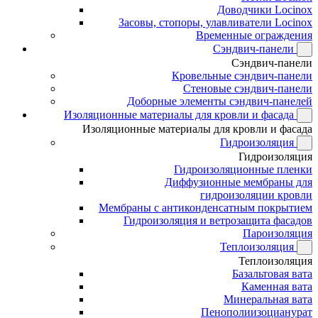
Доводчики Locinox
Засовы, стопоры, улавливатели Locinox
Временные ограждения
Сэндвич-панели
Сэндвич-панели
Кровельные сэндвич-панели
Стеновые сэндвич-панели
Доборные элементы сэндвич-панелей
Изоляционные материалы для кровли и фасада
Изоляционные материалы для кровли и фасада
Гидроизоляция
Гидроизоляция
Гидроизоляционные пленки
Диффузионные мембраны для
гидроизоляции кровли
Мембраны с антиконденсатным покрытием
Гидроизоляция и ветрозащита фасадов
Пароизоляция
Теплоизоляция
Теплоизоляция
Базальтовая вата
Каменная вата
Минеральная вата
Пенополиизоцианурат