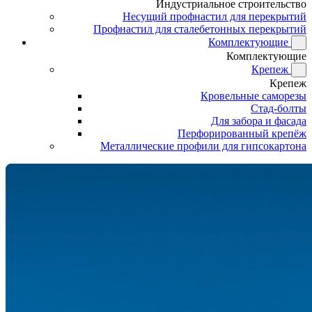
Индустриальное строительство
Несущий профнастил для перекрытий
Профнастил для сталебетонных перекрытий
Комплектующие
Комплектующие
Крепеж
Крепеж
Кровельные саморезы
Стад-болты
Для забора и фасада
Перфорированный крепёж
Металлические профили для гипсокартона