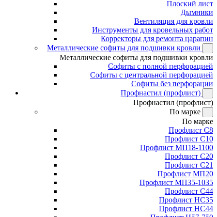
Плоский лист
Дымники
Вентиляция для кровли
Инструменты для кровельных работ
Корректоры для ремонта царапин
Металлические софиты для подшивки кровли
Металлические софиты для подшивки кровли
Софиты с полной перфорацией
Софиты с центральной перфорацией
Софиты без перфорации
Профнастил (профлист)
Профнастил (профлист)
По марке
По марке
Профлист С8
Профлист С10
Профлист МП18-1100
Профлист С20
Профлист С21
Профлист МП20
Профлист МП35-1035
Профлист С44
Профлист НС35
Профлист НС44