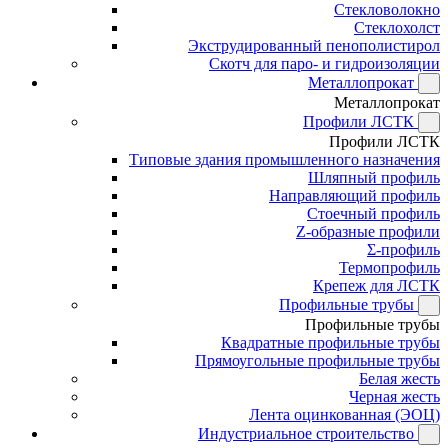
Стекловолокно
Стеклохолст
Экструдированный пенополистирол
Скотч для паро- и гидроизоляции
Металлопрокат
Металлопрокат
Профили ЛСТК
Профили ЛСТК
Типовые здания промышленного назначения
Шляпный профиль
Направляющий профиль
Стоечный профиль
Z-образные профили
Σ-профиль
Термопрофиль
Крепеж для ЛСТК
Профильные трубы
Профильные трубы
Квадратные профильные трубы
Прямоугольные профильные трубы
Белая жесть
Черная жесть
Лента оцинкованная (ЭОЦ)
Индустриальное строительство