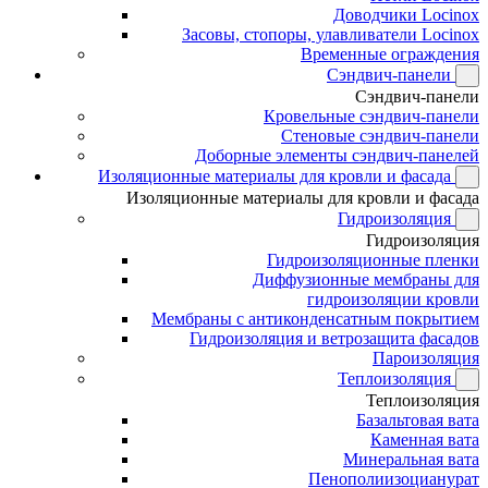
Доводчики Locinox
Засовы, стопоры, улавливатели Locinox
Временные ограждения
Сэндвич-панели
Сэндвич-панели
Кровельные сэндвич-панели
Стеновые сэндвич-панели
Доборные элементы сэндвич-панелей
Изоляционные материалы для кровли и фасада
Изоляционные материалы для кровли и фасада
Гидроизоляция
Гидроизоляция
Гидроизоляционные пленки
Диффузионные мембраны для
гидроизоляции кровли
Мембраны с антиконденсатным покрытием
Гидроизоляция и ветрозащита фасадов
Пароизоляция
Теплоизоляция
Теплоизоляция
Базальтовая вата
Каменная вата
Минеральная вата
Пенополиизоцианурат