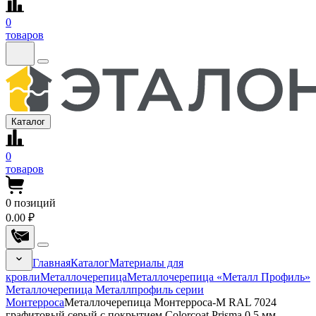
0
товаров
Каталог
0
товаров
0
позиций
0.00 ₽
Главная
Каталог
Материалы для
кровли
Металлочерепица
Металлочерепица «Металл Профиль»
Металлочерепица Металлпрофиль серии
Монтерроса
Металлочерепица Монтерроса-M RAL 7024
графитовый серый с покрытием Colorcoat Prisma 0.5 мм