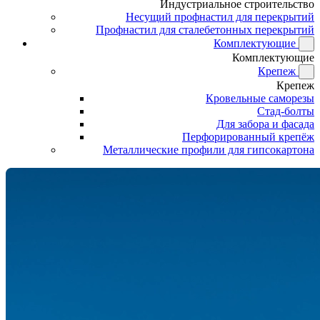
Индустриальное строительство
Несущий профнастил для перекрытий
Профнастил для сталебетонных перекрытий
Комплектующие
Комплектующие
Крепеж
Крепеж
Кровельные саморезы
Стад-болты
Для забора и фасада
Перфорированный крепёж
Металлические профили для гипсокартона