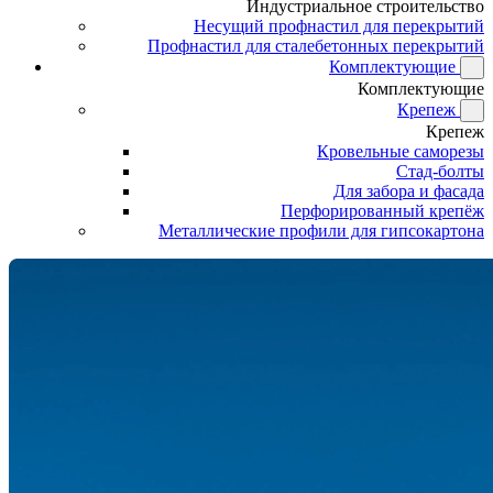
Индустриальное строительство
Несущий профнастил для перекрытий
Профнастил для сталебетонных перекрытий
Комплектующие
Комплектующие
Крепеж
Крепеж
Кровельные саморезы
Стад-болты
Для забора и фасада
Перфорированный крепёж
Металлические профили для гипсокартона