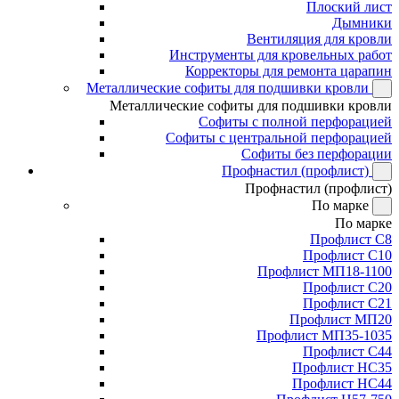
Плоский лист
Дымники
Вентиляция для кровли
Инструменты для кровельных работ
Корректоры для ремонта царапин
Металлические софиты для подшивки кровли
Металлические софиты для подшивки кровли
Софиты с полной перфорацией
Софиты с центральной перфорацией
Софиты без перфорации
Профнастил (профлист)
Профнастил (профлист)
По марке
По марке
Профлист С8
Профлист С10
Профлист МП18-1100
Профлист С20
Профлист С21
Профлист МП20
Профлист МП35-1035
Профлист С44
Профлист НС35
Профлист НС44