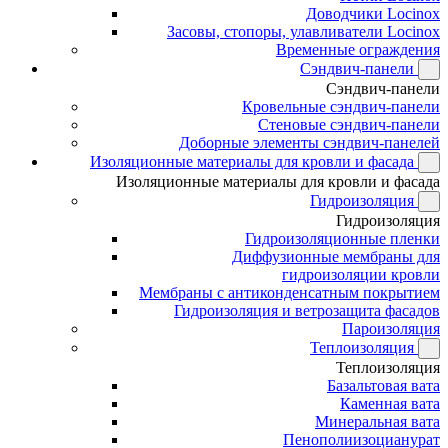
Доводчики Locinox
Засовы, стопоры, улавливатели Locinox
Временные ограждения
Сэндвич-панели
Сэндвич-панели
Кровельные сэндвич-панели
Стеновые сэндвич-панели
Доборные элементы сэндвич-панелей
Изоляционные материалы для кровли и фасада
Изоляционные материалы для кровли и фасада
Гидроизоляция
Гидроизоляция
Гидроизоляционные пленки
Диффузионные мембраны для
гидроизоляции кровли
Мембраны с антиконденсатным покрытием
Гидроизоляция и ветрозащита фасадов
Пароизоляция
Теплоизоляция
Теплоизоляция
Базальтовая вата
Каменная вата
Минеральная вата
Пенополиизоцианурат