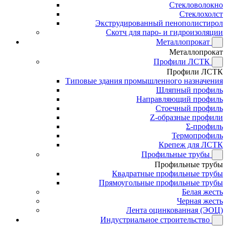
Стекловолокно
Стеклохолст
Экструдированный пенополистирол
Скотч для паро- и гидроизоляции
Металлопрокат
Металлопрокат
Профили ЛСТК
Профили ЛСТК
Типовые здания промышленного назначения
Шляпный профиль
Направляющий профиль
Стоечный профиль
Z-образные профили
Σ-профиль
Термопрофиль
Крепеж для ЛСТК
Профильные трубы
Профильные трубы
Квадратные профильные трубы
Прямоугольные профильные трубы
Белая жесть
Черная жесть
Лента оцинкованная (ЭОЦ)
Индустриальное строительство