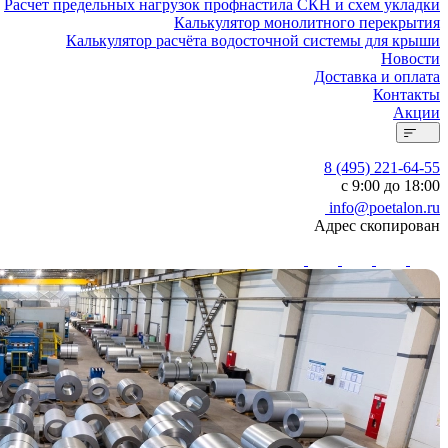
Расчет предельных нагрузок профнастила СКН и схем укладки
Калькулятор монолитного перекрытия
Калькулятор расчёта водосточной системы для крыши
Новости
Доставка и оплата
Контакты
Акции
8 (495) 221-64-55
с 9:00 до 18:00
info@poetalon.ru
Адрес скопирован