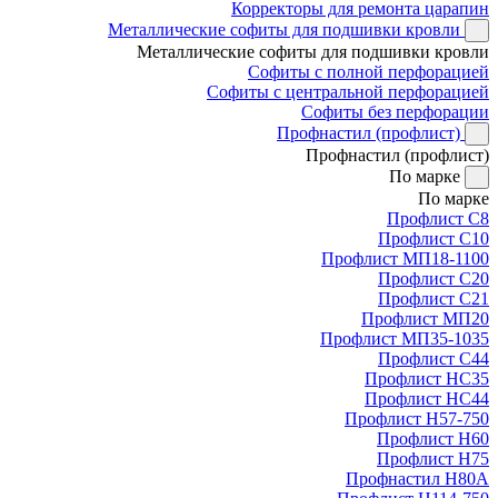
Корректоры для ремонта царапин
Металлические софиты для подшивки кровли
Металлические софиты для подшивки кровли
Софиты с полной перфорацией
Софиты с центральной перфорацией
Софиты без перфорации
Профнастил (профлист)
Профнастил (профлист)
По марке
По марке
Профлист С8
Профлист С10
Профлист МП18-1100
Профлист С20
Профлист С21
Профлист МП20
Профлист МП35-1035
Профлист С44
Профлист НС35
Профлист НС44
Профлист Н57-750
Профлист Н60
Профлист Н75
Профнастил Н80А