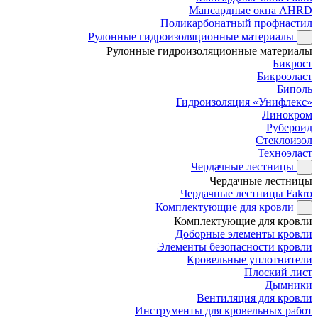
Мансардные окна AHRD
Поликарбонатный профнастил
Рулонные гидроизоляционные материалы
Рулонные гидроизоляционные материалы
Бикрост
Бикроэласт
Биполь
Гидроизоляция «Унифлекс»
Линокром
Рубероид
Стеклоизол
Техноэласт
Чердачные лестницы
Чердачные лестницы
Чердачные лестницы Fakro
Комплектующие для кровли
Комплектующие для кровли
Доборные элементы кровли
Элементы безопасности кровли
Кровельные уплотнители
Плоский лист
Дымники
Вентиляция для кровли
Инструменты для кровельных работ