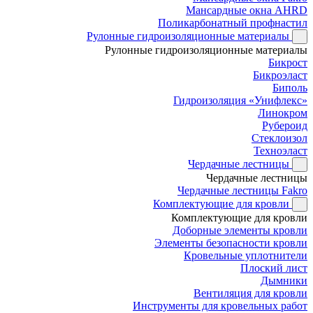
Мансардные окна AHRD
Поликарбонатный профнастил
Рулонные гидроизоляционные материалы
Рулонные гидроизоляционные материалы
Бикрост
Бикроэласт
Биполь
Гидроизоляция «Унифлекс»
Линокром
Рубероид
Стеклоизол
Техноэласт
Чердачные лестницы
Чердачные лестницы
Чердачные лестницы Fakro
Комплектующие для кровли
Комплектующие для кровли
Доборные элементы кровли
Элементы безопасности кровли
Кровельные уплотнители
Плоский лист
Дымники
Вентиляция для кровли
Инструменты для кровельных работ