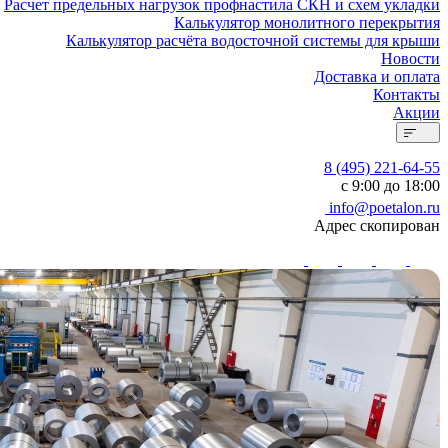
Расчет предельных нагрузок профнастила СКН и схем укладки
Калькулятор монолитного перекрытия
Калькулятор расчёта водосточной системы для крыши
Новости
Доставка и оплата
Контакты
Акции
8 (495) 221-64-55
с 9:00 до 18:00
info@poetalon.ru
Адрес скопирован