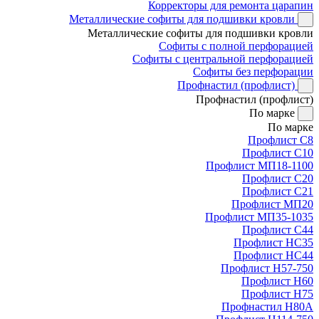
Корректоры для ремонта царапин
Металлические софиты для подшивки кровли
Металлические софиты для подшивки кровли
Софиты с полной перфорацией
Софиты с центральной перфорацией
Софиты без перфорации
Профнастил (профлист)
Профнастил (профлист)
По марке
По марке
Профлист С8
Профлист С10
Профлист МП18-1100
Профлист С20
Профлист С21
Профлист МП20
Профлист МП35-1035
Профлист С44
Профлист НС35
Профлист НС44
Профлист Н57-750
Профлист Н60
Профлист Н75
Профнастил Н80А