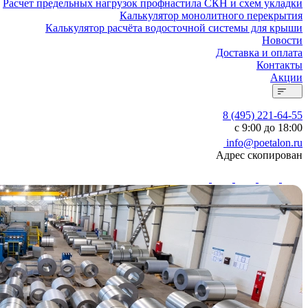
Расчет предельных нагрузок профнастила СКН и схем укладки
Калькулятор монолитного перекрытия
Калькулятор расчёта водосточной системы для крыши
Новости
Доставка и оплата
Контакты
Акции
8 (495) 221-64-55
с 9:00 до 18:00
info@poetalon.ru
Адрес скопирован