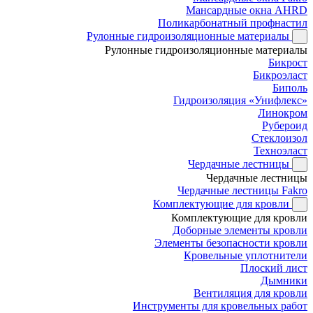
Мансардные окна AHRD
Поликарбонатный профнастил
Рулонные гидроизоляционные материалы
Рулонные гидроизоляционные материалы
Бикрост
Бикроэласт
Биполь
Гидроизоляция «Унифлекс»
Линокром
Рубероид
Стеклоизол
Техноэласт
Чердачные лестницы
Чердачные лестницы
Чердачные лестницы Fakro
Комплектующие для кровли
Комплектующие для кровли
Доборные элементы кровли
Элементы безопасности кровли
Кровельные уплотнители
Плоский лист
Дымники
Вентиляция для кровли
Инструменты для кровельных работ