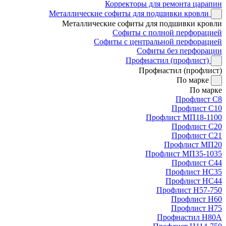
Корректоры для ремонта царапин
Металлические софиты для подшивки кровли
Металлические софиты для подшивки кровли
Софиты с полной перфорацией
Софиты с центральной перфорацией
Софиты без перфорации
Профнастил (профлист)
Профнастил (профлист)
По марке
По марке
Профлист С8
Профлист С10
Профлист МП18-1100
Профлист С20
Профлист С21
Профлист МП20
Профлист МП35-1035
Профлист С44
Профлист НС35
Профлист НС44
Профлист Н57-750
Профлист Н60
Профлист Н75
Профнастил Н80А