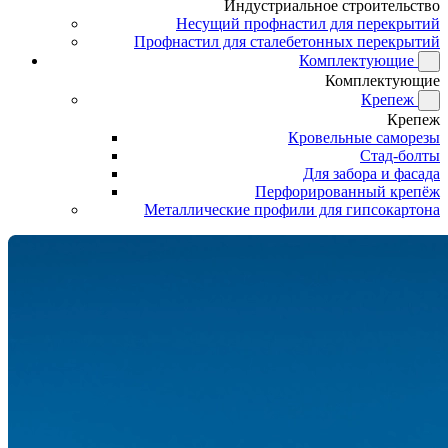
Индустриальное строительство
Несущий профнастил для перекрытий
Профнастил для сталебетонных перекрытий
Комплектующие
Комплектующие
Крепеж
Крепеж
Кровельные саморезы
Стад-болты
Для забора и фасада
Перфорированный крепёж
Металлические профили для гипсокартона