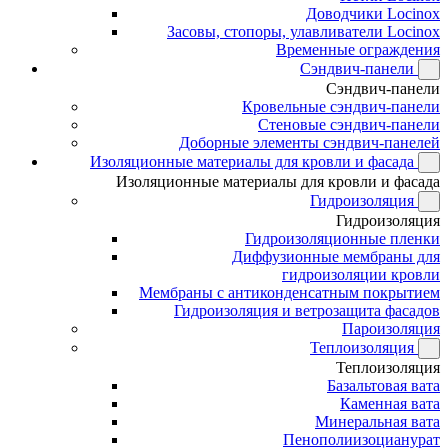
Доводчики Locinox
Засовы, стопоры, улавливатели Locinox
Временные ограждения
Сэндвич-панели
Сэндвич-панели
Кровельные сэндвич-панели
Стеновые сэндвич-панели
Доборные элементы сэндвич-панелей
Изоляционные материалы для кровли и фасада
Изоляционные материалы для кровли и фасада
Гидроизоляция
Гидроизоляция
Гидроизоляционные пленки
Диффузионные мембраны для
гидроизоляции кровли
Мембраны с антиконденсатным покрытием
Гидроизоляция и ветрозащита фасадов
Пароизоляция
Теплоизоляция
Теплоизоляция
Базальтовая вата
Каменная вата
Минеральная вата
Пенополиизоцианурат