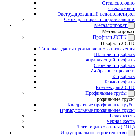
Стекловолокно
Стеклохолст
Экструдированный пенополистирол
Скотч для паро- и гидроизоляции
Металлопрокат
Металлопрокат
Профили ЛСТК
Профили ЛСТК
Типовые здания промышленного назначения
Шляпный профиль
Направляющий профиль
Стоечный профиль
Z-образные профили
Σ-профиль
Термопрофиль
Крепеж для ЛСТК
Профильные трубы
Профильные трубы
Квадратные профильные трубы
Прямоугольные профильные трубы
Белая жесть
Черная жесть
Лента оцинкованная (ЭОЦ)
Индустриальное строительство