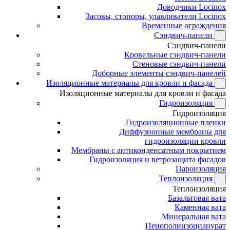
Доводчики Locinox
Засовы, стопоры, улавливатели Locinox
Временные ограждения
Сэндвич-панели
Сэндвич-панели
Кровельные сэндвич-панели
Стеновые сэндвич-панели
Доборные элементы сэндвич-панелей
Изоляционные материалы для кровли и фасада
Изоляционные материалы для кровли и фасада
Гидроизоляция
Гидроизоляция
Гидроизоляционные пленки
Диффузионные мембраны для
гидроизоляции кровли
Мембраны с антиконденсатным покрытием
Гидроизоляция и ветрозащита фасадов
Пароизоляция
Теплоизоляция
Теплоизоляция
Базальтовая вата
Каменная вата
Минеральная вата
Пенополиизоцианурат