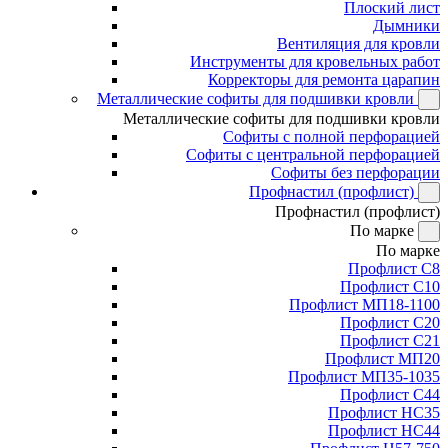
Плоский лист
Дымники
Вентиляция для кровли
Инструменты для кровельных работ
Корректоры для ремонта царапин
Металлические софиты для подшивки кровли
Металлические софиты для подшивки кровли
Софиты с полной перфорацией
Софиты с центральной перфорацией
Софиты без перфорации
Профнастил (профлист)
Профнастил (профлист)
По марке
По марке
Профлист С8
Профлист С10
Профлист МП18-1100
Профлист С20
Профлист С21
Профлист МП20
Профлист МП35-1035
Профлист С44
Профлист НС35
Профлист НС44