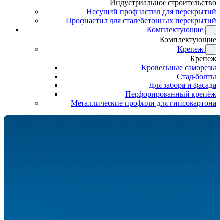
Индустриальное строительство
Несущий профнастил для перекрытий
Профнастил для сталебетонных перекрытий
Комплектующие
Комплектующие
Крепеж
Крепеж
Кровельные саморезы
Стад-болты
Для забора и фасада
Перфорированный крепёж
Металлические профили для гипсокартона