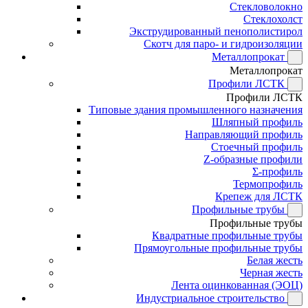
Стекловолокно
Стеклохолст
Экструдированный пенополистирол
Скотч для паро- и гидроизоляции
Металлопрокат
Металлопрокат
Профили ЛСТК
Профили ЛСТК
Типовые здания промышленного назначения
Шляпный профиль
Направляющий профиль
Стоечный профиль
Z-образные профили
Σ-профиль
Термопрофиль
Крепеж для ЛСТК
Профильные трубы
Профильные трубы
Квадратные профильные трубы
Прямоугольные профильные трубы
Белая жесть
Черная жесть
Лента оцинкованная (ЭОЦ)
Индустриальное строительство