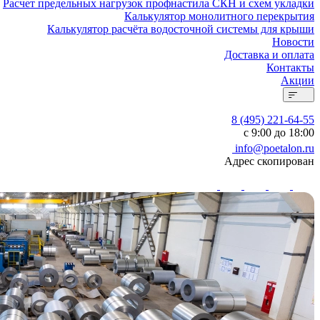
Расчет предельных нагрузок профнастила СКН и схем укладки
Калькулятор монолитного перекрытия
Калькулятор расчёта водосточной системы для крыши
Новости
Доставка и оплата
Контакты
Акции
8 (495) 221-64-55
с 9:00 до 18:00
info@poetalon.ru
Адрес скопирован