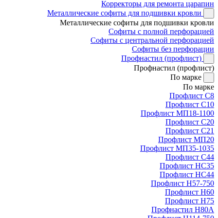
Корректоры для ремонта царапин
Металлические софиты для подшивки кровли
Металлические софиты для подшивки кровли
Софиты с полной перфорацией
Софиты с центральной перфорацией
Софиты без перфорации
Профнастил (профлист)
Профнастил (профлист)
По марке
По марке
Профлист С8
Профлист С10
Профлист МП18-1100
Профлист С20
Профлист С21
Профлист МП20
Профлист МП35-1035
Профлист С44
Профлист НС35
Профлист НС44
Профлист Н57-750
Профлист Н60
Профлист Н75
Профнастил Н80А