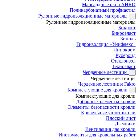
Мансардные окна AHRD
Поликарбонатный профнастил
Рулонные гидроизоляционные материалы
Рулонные гидроизоляционные материалы
Бикрост
Бикроэласт
Биполь
Гидроизоляция «Унифлекс»
Линокром
Рубероид
Стеклоизол
Техноэласт
Чердачные лестницы
Чердачные лестницы
Чердачные лестницы Fakro
Комплектующие для кровли
Комплектующие для кровли
Доборные элементы кровли
Элементы безопасности кровли
Кровельные уплотнители
Плоский лист
Дымники
Вентиляция для кровли
Инструменты для кровельных работ