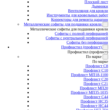
Плоский лист
Дымники
Вентиляция для кровли
Инструменты для кровельных работ
Корректоры для ремонта царапин
Металлические софиты для подшивки кровли
Металлические софиты для подшивки кровли
Софиты с полной перфорацией
Софиты с центральной перфорацией
Софиты без перфорации
Профнастил (профлист)
Профнастил (профлист)
По марке
По марке
Профлист С8
Профлист С10
Профлист МП18-1100
Профлист С20
Профлист С21
Профлист МП20
Профлист МП35-1035
Профлист С44
Профлист НС35
Профлист НС44