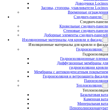
Доводчики Locinox
Засовы, стопоры, улавливатели Locinox
Временные ограждения
Сэндвич-панели
Сэндвич-панели
Кровельные сэндвич-панели
Стеновые сэндвич-панели
Доборные элементы сэндвич-панелей
Изоляционные материалы для кровли и фасада
Изоляционные материалы для кровли и фасада
Гидроизоляция
Гидроизоляция
Гидроизоляционные пленки
Диффузионные мембраны для
гидроизоляции кровли
Мембраны с антиконденсатным покрытием
Гидроизоляция и ветрозащита фасадов
Пароизоляция
Теплоизоляция
Теплоизоляция
Базальтовая вата
Каменная вата
Минеральная вата
Пенополиизоцианурат