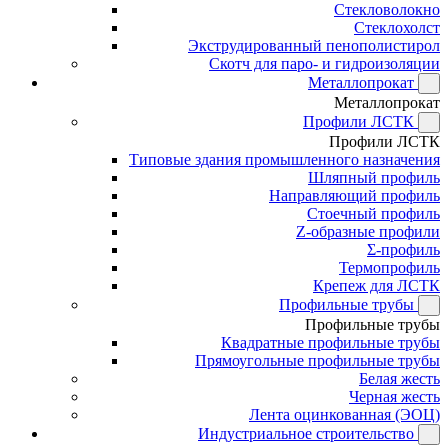
Стекловолокно
Стеклохолст
Экструдированный пенополистирол
Скотч для паро- и гидроизоляции
Металлопрокат
Металлопрокат
Профили ЛСТК
Профили ЛСТК
Типовые здания промышленного назначения
Шляпный профиль
Направляющий профиль
Стоечный профиль
Z-образные профили
Σ-профиль
Термопрофиль
Крепеж для ЛСТК
Профильные трубы
Профильные трубы
Квадратные профильные трубы
Прямоугольные профильные трубы
Белая жесть
Черная жесть
Лента оцинкованная (ЭОЦ)
Индустриальное строительство