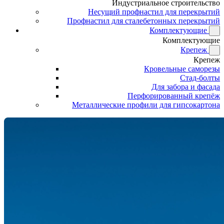
Индустриальное строительство
Несущий профнастил для перекрытий
Профнастил для сталебетонных перекрытий
Комплектующие
Комплектующие
Крепеж
Крепеж
Кровельные саморезы
Стад-болты
Для забора и фасада
Перфорированный крепёж
Металлические профили для гипсокартона