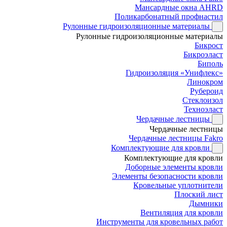
Мансардные окна AHRD
Поликарбонатный профнастил
Рулонные гидроизоляционные материалы
Рулонные гидроизоляционные материалы
Бикрост
Бикроэласт
Биполь
Гидроизоляция «Унифлекс»
Линокром
Рубероид
Стеклоизол
Техноэласт
Чердачные лестницы
Чердачные лестницы
Чердачные лестницы Fakro
Комплектующие для кровли
Комплектующие для кровли
Доборные элементы кровли
Элементы безопасности кровли
Кровельные уплотнители
Плоский лист
Дымники
Вентиляция для кровли
Инструменты для кровельных работ