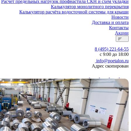
Расчет предельных нагрузок профнастила СКН и схем укладки
Калькулятор монолитного перекрытия
Калькулятор расчёта водосточной системы для крыши
Новости
Доставка и оплата
Контакты
Акции
8 (495) 221-64-55
с 9:00 до 18:00
info@poetalon.ru
Адрес скопирован