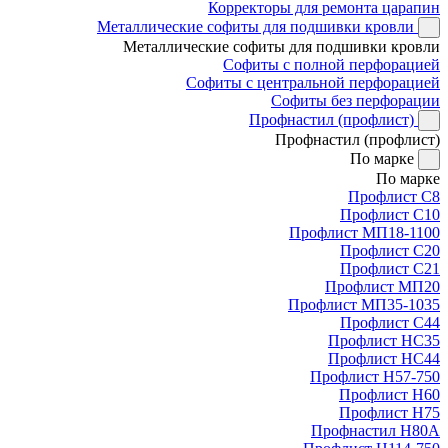
Корректоры для ремонта царапин
Металлические софиты для подшивки кровли
Металлические софиты для подшивки кровли
Софиты с полной перфорацией
Софиты с центральной перфорацией
Софиты без перфорации
Профнастил (профлист)
Профнастил (профлист)
По марке
По марке
Профлист С8
Профлист С10
Профлист МП18-1100
Профлист С20
Профлист С21
Профлист МП20
Профлист МП35-1035
Профлист С44
Профлист НС35
Профлист НС44
Профлист Н57-750
Профлист Н60
Профлист Н75
Профнастил Н80А