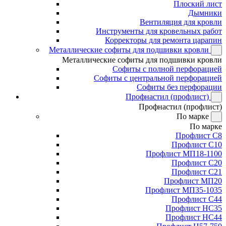
Плоский лист
Дымники
Вентиляция для кровли
Инструменты для кровельных работ
Корректоры для ремонта царапин
Металлические софиты для подшивки кровли
Металлические софиты для подшивки кровли
Софиты с полной перфорацией
Софиты с центральной перфорацией
Софиты без перфорации
Профнастил (профлист)
Профнастил (профлист)
По марке
По марке
Профлист С8
Профлист С10
Профлист МП18-1100
Профлист С20
Профлист С21
Профлист МП20
Профлист МП35-1035
Профлист С44
Профлист НС35
Профлист НС44