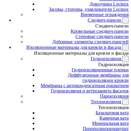
Доводчики Locinox
Засовы, стопоры, улавливатели Locinox
Временные ограждения
Сэндвич-панели
Сэндвич-панели
Кровельные сэндвич-панели
Стеновые сэндвич-панели
Доборные элементы сэндвич-панелей
Изоляционные материалы для кровли и фасада
Изоляционные материалы для кровли и фасада
Гидроизоляция
Гидроизоляция
Гидроизоляционные пленки
Диффузионные мембраны для
гидроизоляции кровли
Мембраны с антиконденсатным покрытием
Гидроизоляция и ветрозащита фасадов
Пароизоляция
Теплоизоляция
Теплоизоляция
Базальтовая вата
Каменная вата
Минеральная вата
Пенополиизоцианурат