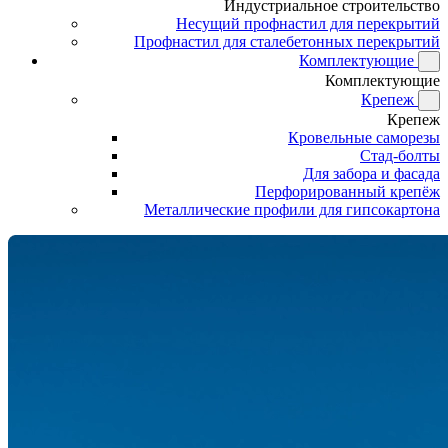
Индустриальное строительство
Несущий профнастил для перекрытий
Профнастил для сталебетонных перекрытий
Комплектующие
Комплектующие
Крепеж
Крепеж
Кровельные саморезы
Стад-болты
Для забора и фасада
Перфорированный крепёж
Металлические профили для гипсокартона