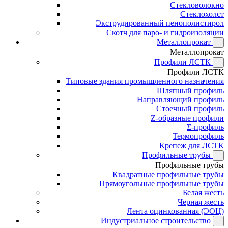
Стекловолокно
Стеклохолст
Экструдированный пенополистирол
Скотч для паро- и гидроизоляции
Металлопрокат
Металлопрокат
Профили ЛСТК
Профили ЛСТК
Типовые здания промышленного назначения
Шляпный профиль
Направляющий профиль
Стоечный профиль
Z-образные профили
Σ-профиль
Термопрофиль
Крепеж для ЛСТК
Профильные трубы
Профильные трубы
Квадратные профильные трубы
Прямоугольные профильные трубы
Белая жесть
Черная жесть
Лента оцинкованная (ЭОЦ)
Индустриальное строительство