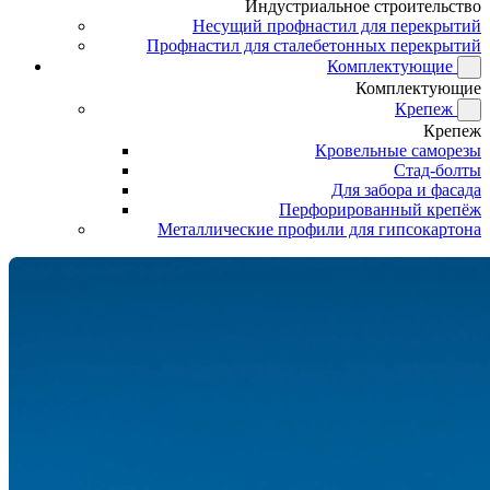
Индустриальное строительство
Несущий профнастил для перекрытий
Профнастил для сталебетонных перекрытий
Комплектующие
Комплектующие
Крепеж
Крепеж
Кровельные саморезы
Стад-болты
Для забора и фасада
Перфорированный крепёж
Металлические профили для гипсокартона