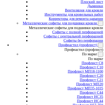
Плоский лист
Дымники
Вентиляция для кровли
Инструменты для кровельных работ
Корректоры для ремонта царапин
Металлические софиты для подшивки кровли
Металлические софиты для подшивки кровли
Софиты с полной перфорацией
Софиты с центральной перфорацией
Софиты без перфорации
Профнастил (профлист)
Профнастил (профлист)
По марке
По марке
Профлист С8
Профлист С10
Профлист МП18-1100
Профлист С20
Профлист С21
Профлист МП20
Профлист МП35-1035
Профлист С44
Профлист НС35
Профлист НС44