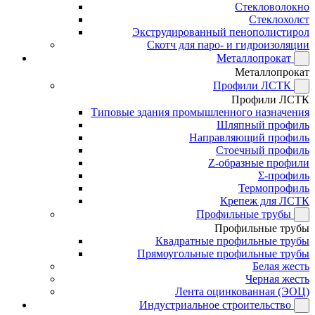
Стекловолокно
Стеклохолст
Экструдированный пенополистирол
Скотч для паро- и гидроизоляции
Металлопрокат
Металлопрокат
Профили ЛСТК
Профили ЛСТК
Типовые здания промышленного назначения
Шляпный профиль
Направляющий профиль
Стоечный профиль
Z-образные профили
Σ-профиль
Термопрофиль
Крепеж для ЛСТК
Профильные трубы
Профильные трубы
Квадратные профильные трубы
Прямоугольные профильные трубы
Белая жесть
Черная жесть
Лента оцинкованная (ЭОЦ)
Индустриальное строительство