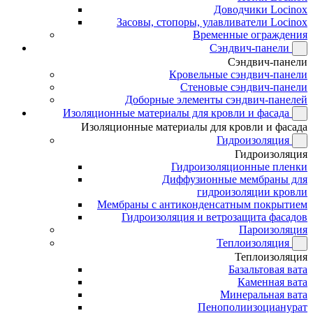
Доводчики Locinox
Засовы, стопоры, улавливатели Locinox
Временные ограждения
Сэндвич-панели
Сэндвич-панели
Кровельные сэндвич-панели
Стеновые сэндвич-панели
Доборные элементы сэндвич-панелей
Изоляционные материалы для кровли и фасада
Изоляционные материалы для кровли и фасада
Гидроизоляция
Гидроизоляция
Гидроизоляционные пленки
Диффузионные мембраны для
гидроизоляции кровли
Мембраны с антиконденсатным покрытием
Гидроизоляция и ветрозащита фасадов
Пароизоляция
Теплоизоляция
Теплоизоляция
Базальтовая вата
Каменная вата
Минеральная вата
Пенополиизоцианурат